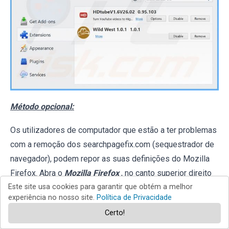
Método opcional:
Os utilizadores de computador que estão a ter problemas
com a remoção dos searchpagefix.com (sequestrador de
navegador), podem repor as suas definições do Mozilla
Firefox. Abra o
Mozilla Firefox
, no canto superior direito
Este site usa cookies para garantir que obtém a melhor
experiência no nosso site.
Política de Privacidade
da janela principal clique no menu
Firefox
, na caixa
Certo!
do menu suspenso escolha
Menu de Ajuda Aberto
e