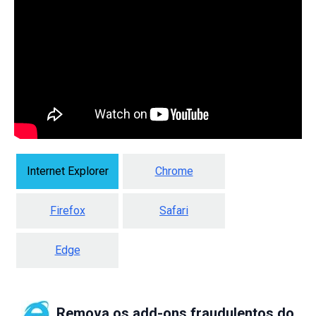
Internet Explorer
Chrome
Firefox
Safari
Edge
Remova os add-ons fraudulentos do