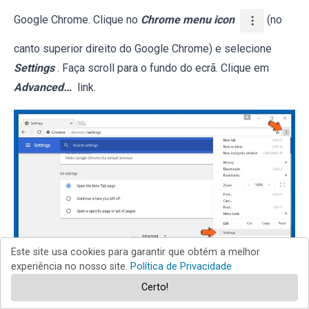
Google Chrome. Clique no
Chrome menu icon
(no
canto superior direito do Google Chrome) e selecione
Settings
. Faça scroll para o fundo do ecrã. Clique em
Advanced…
link.
Este site usa cookies para garantir que obtém a melhor
experiência no nosso site.
Política de Privacidade
Depois de descer para a parte de baixo do ecrã, clique no
Certo!
botão
Reset (Restore settings to their original defaults)
.