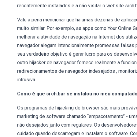
recentemente instalados e a não visitar o website srch.b
Vale a pena mencionar que há umas dezenas de aplica
muito similar. Por exemplo, as apps como Your Online
melhorar a atividade de navegação na Internet dos utili
navegador alegam intencionalmente promessas falsas pa
seu verdadeiro objetivo é gerar lucro para os desenvol
outro hijacker de navegador fornece realmente a funci
redirecionamentos de navegador indesejados , monitor
intrusiva.
Como é que srch.bar se instalou no meu computad
Os programas de hijacking de browser são mais prováv
marketing de software chamado “empacotamento” - uma 
não desejados junto com regulares. Os desenvolvedores
cuidado quando descarregam e instalam o software. C