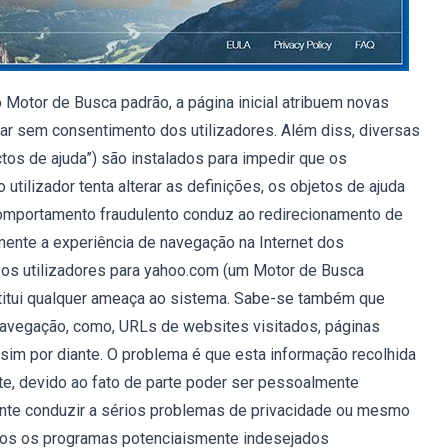
 Motor de Busca padrão, a página inicial atribuem novas
r sem consentimento dos utilizadores. Além diss, diversas
os de ajuda”) são instalados para impedir que os
tilizador tenta alterar as definições, os objetos de ajuda
comportamento fraudulento conduz ao redirecionamento de
mente a experiência de navegação na Internet dos
e os utilizadores para yahoo.com (um Motor de Busca
nstitui qualquer ameaça ao sistema. Sabe-se também que
 navegação, como, URLs de websites visitados, páginas
ssim por diante. O problema é que esta informação recolhida
te, devido ao fato de parte poder ser pessoalmente
mente conduzir a sérios problemas de privacidade ou mesmo
dos os programas potenciaismente indesejados