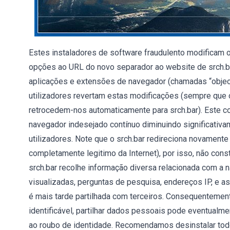
Estes instaladores de software fraudulento modificam o
opções ao URL do novo separador ao website de srch.ba
aplicações e extensões de navegador (chamadas “object
utilizadores revertam estas modificações (sempre que o u
retrocedem-nos automaticamente para srch.bar). Este 
navegador indesejado contínuo diminuindo significativa
utilizadores. Note que o srch.bar redireciona novament
completamente legitimo da Internet), por isso, não co
srch.bar recolhe informação diversa relacionada com a
visualizadas, perguntas de pesquisa, endereços IP, e a
é mais tarde partilhada com terceiros. Consequentemen
identificável, partilhar dados pessoais pode eventual
ao roubo de identidade. Recomendamos desinstalar to