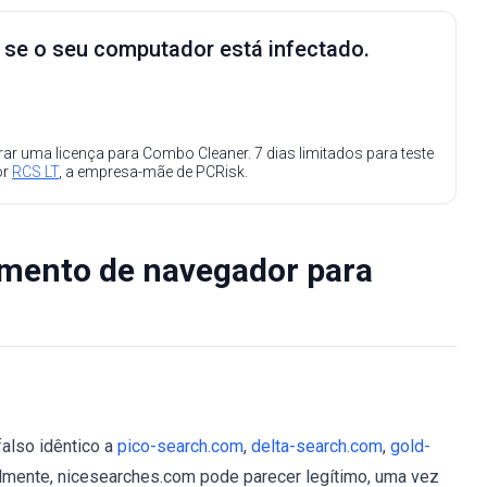
e se o seu computador está infectado.
ar uma licença para Combo Cleaner. 7 dias limitados para teste
or
RCS LT
, a empresa-mãe de PCRisk.
amento de navegador para
also idêntico a
pico-search.com
,
delta-search.com
,
gold-
ialmente, nicesearches.com pode parecer legítimo, uma vez