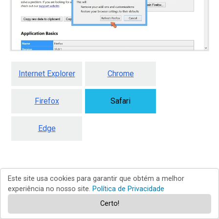
Internet Explorer
Chrome
Firefox
Safari
Edge
Remova extensões fraudulentas do
Este site usa cookies para garantir que obtém a melhor
experiência no nosso site.
Política de Privacidade
Safari:
Certo!