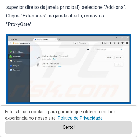
superior direito da janela principal), selecione "Add-ons".
Clique "Extensões", na janela aberta, remova o
"ProxyGate".
Este site usa cookies para garantir que obtém a melhor
Método opcional:
experiência no nosso site.
Política de Privacidade
Os utilizadores de computador que estão a ter problemas
Certo!
com a remoção dos anúncios proxygate, podem repor as