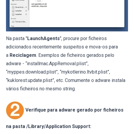
Na pasta "
LaunchAgents
", procure por ficheiros
adicionados recentemente suspeitos e mova-os para
a
Reciclagem
. Exemplos de ficheiros gerados pelo
adware - “installmac.AppRemoval.plist”,
“myppes.download.plist”, “mykotlerino.ltvbit.plist”,
“kuklorest.update.plist”, etc. Comumente o adware instala
vários ficheiros no mesmo string.
Verifique para adware gerado por ficheiros
na pasta /Library/Application Support: