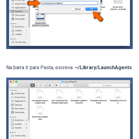
Na barra Ir para Pasta, escreva:
~/Library/LaunchAgents