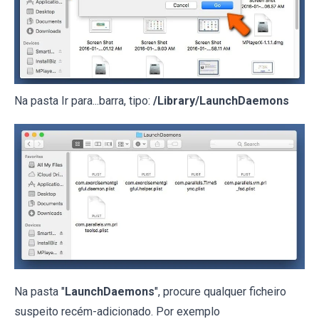
Na pasta Ir para...barra, tipo:
/Library/LaunchDaemons
Na pasta "
LaunchDaemons
", procure qualquer ficheiro
suspeito recém-adicionado. Por exemplo