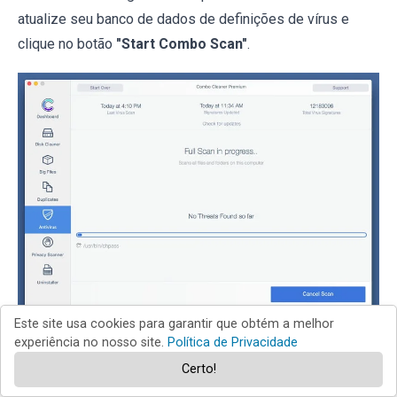
atualize seu banco de dados de definições de vírus e
clique no botão
"Start Combo Scan"
.
Este site usa cookies para garantir que obtém a melhor
experiência no nosso site.
Política de Privacidade
O Combo Cleaner irá analisar o seu Mac em pesquisa de
infecções por malware. Se a verificação antivírus exibir
Certo!
"nenhuma ameaça encontrada", isso significa que pode