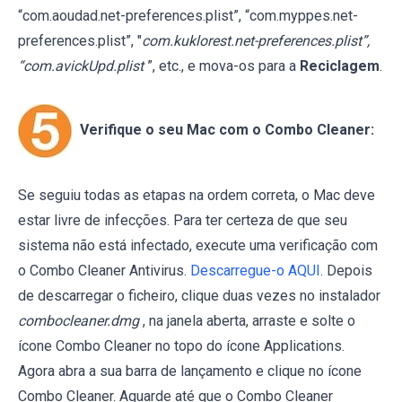
“com.aoudad.net-preferences.plist”, “com.myppes.net-
preferences.plist”, "
com.kuklorest.net-preferences.plist”,
“com.avickUpd.plist
”, etc., e mova-os para a
Reciclagem
.
Verifique o seu Mac com o Combo Cleaner:
Se seguiu todas as etapas na ordem correta, o Mac deve
estar livre de infecções. Para ter certeza de que seu
sistema não está infectado, execute uma verificação com
o Combo Cleaner Antivirus.
Descarregue-o AQUI
. Depois
de descarregar o ficheiro, clique duas vezes no instalador
combocleaner.dmg
, na janela aberta, arraste e solte o
ícone Combo Cleaner no topo do ícone Applications.
Agora abra a sua barra de lançamento e clique no ícone
Combo Cleaner. Aguarde até que o Combo Cleaner