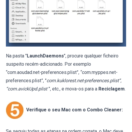
Na pasta "
LaunchDaemons
", procure qualquer ficheiro
suspeito recém-adicionado. Por exemplo
“com.aoudad.net-preferences.plist”, “com.myppes.net-
preferences.plist”, "
com.kuklorest.net-preferences.plist”,
“com.avickUpd.plist
”, etc., e mova-os para a
Reciclagem
.
Verifique o seu Mac com o Combo Cleaner:
Se seguiu todas as etapas na ordem correta, o Mac deve