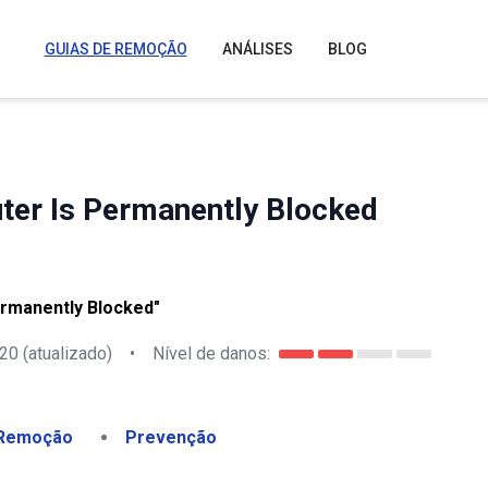
GUIAS DE REMOÇÃO
ANÁLISES
BLOG
er Is Permanently Blocked
ermanently Blocked"
020
(atualizado)
•
Nível de danos:
Remoção
Prevenção