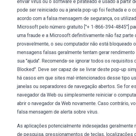
enviar vírus ou o software é pirateado e usado a partir
pode ser reiniciado ou a janela pop-up foi fechada e o
acordo com a falsa mensagem de segurança, os utiliza
Microsoft pelo número gratuito ["+ 1-866-394-4845"] pa
uma fraude e a Microsoft definitivamente não faz parte 
provavelmente, o seu computador não está bloqueado ou
mensagens falsas geralmente tentam gerar rendimento 
sua "ajuda". Recomenda-se ignorar todos os requisitos
Blocked". Deve ser capaz de se livrar deste pop-up sim
há casos em que sites mal-intencionados desse tipo us
janelas ou separadores de navegação abertos. Se for es
navegador da Web ou simplesmente reiniciar o computad
abrir o navegador da Web novamente. Caso contrário, v
falsa mensagem de alerta sobre vírus.
As aplicações potencialmente indesejadas geralmente r
de pesquisa, pressionamentos de teclas, localizações 