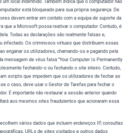
 de um local indefinido. Também indica que o computador não
 computador está bloqueado para sua própria segurança. De
dores devem entrar em contato com a equipa de suporte da
ra que a Microsoft possa reativar o computador. Contudo, é
dela. Todas as declarações são realmente falsas e,
 infectado. Os criminosos virtuais que distribuem essas
ao enganar os utilizadores, chamando-os e pagando pela
 da mensagem de vírus falsa "Your Computer Is Permanently
plesmente fechando-o ou fechando o site inteiro. Contudo,
am scripts que impedem que os utilizadores de fechar as
se o caso, deve usar o Gestor de Tarefas para fechar o
or. É importante não restaurar a sessão anterior quando
oltará aos mesmos sites fraudulentos que acionaram essa
ecolhem vários dados que incluem endereços IP, consultas
geográficas, URLs de sites visitados e outros dados