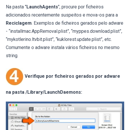
Na pasta "
LaunchAgents
", procure por ficheiros
adicionados recentemente suspeitos e mova-os para a
Reciclagem
. Exemplos de ficheiros gerados pelo adware
- “installmac.AppRemoval.plist”, “myppes.download.plist”,
“mykotlerino.ltvbit.plist”, “kuklorest.update.plist”, etc.
Comumente o adware instala vários ficheiros no mesmo
string.
Verifique por ficheiros gerados por adware
na pasta /Library/LaunchDaemons: