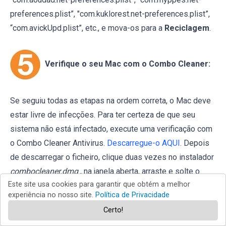
preferences.plist”, "com.kuklorest.net-preferences.plist”,
“com.avickUpd.plist”, etc., e mova-os para a
Reciclagem
.
Verifique o seu Mac com o Combo Cleaner:
Se seguiu todas as etapas na ordem correta, o Mac deve
estar livre de infecções. Para ter certeza de que seu
sistema não está infectado, execute uma verificação com
o Combo Cleaner Antivirus.
Descarregue-o AQUI
. Depois
de descarregar o ficheiro, clique duas vezes no instalador
combocleaner.dmg
, na janela aberta, arraste e solte o
Este site usa cookies para garantir que obtém a melhor
ícone Combo Cleaner no topo do ícone Applications.
experiência no nosso site.
Política de Privacidade
Agora abra a sua barra de lançamento e clique no ícone
Certo!
Combo Cleaner. Aguarde até que o Combo Cleaner