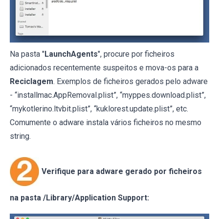
Na pasta "
LaunchAgents
", procure por ficheiros
adicionados recentemente suspeitos e mova-os para a
Reciclagem
. Exemplos de ficheiros gerados pelo adware
- “installmac.AppRemoval.plist”, “myppes.download.plist”,
“mykotlerino.ltvbit.plist”, “kuklorest.update.plist”, etc.
Comumente o adware instala vários ficheiros no mesmo
string.
Verifique para adware gerado por ficheiros
na pasta /Library/Application Support: