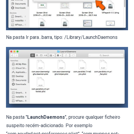
Na pasta Ir para...barra, tipo: /Library/LaunchDaemons
Na pasta "
LaunchDaemons
", procure qualquer ficheiro
suspeito recém-adicionado. Por exemplo
“com.aoudad.net-preferences.plist”, “com.myppes.net-