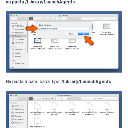
na pasta /Library/LaunchAgents:
Na pasta Ir para...barra, tipo:
/Library/LaunchAgents