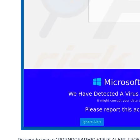
De acordo com o "PORNOGRAPHIC VIRUS ALERT FROM 