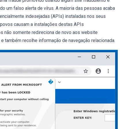
fraude promovido usando algum site fraudulento e
ndo um falso alerta de vírus. A maioria das pessoas acaba
otencialmente indesejadas (APIs) instaladas nos seus
s povos causam a instalações destas APIs
pps não somente redireciona de novo aos website
o e também recolhe informação de navegação relacionada.