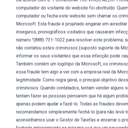
computador do visitante do website foi obstruído. Quem 
computador ou fecha este website sem chamar os crim
Microsoft. Esta fraude é projetado enganar em acredit
inseguros, pronográficos visitados que causaram infecç
número "(888) 731-1022 para resolver este problema, s
não contatou estes criminosos (suposto suporte da Micro
informar os seus visitantes que essa infecção pode caus
Também contém um logótipo da Microsoft, os criminos
essa fraude tem algo a ver com a empresa real da Micro
legitimidade. Como regra geral, o principal objetivo d
criminosos. Quando contatados, tentam vender alguns s
tentam fazer as pessoas pensarem que há algum problem
apenas podem ajudar a fazê-lo. Todas as fraudes devem 
recomendamos simplesmente fechá-lo (para não levá-lo 
aconselhamos usar o Gestor de Tarefas e encerrar o pr
fechada anteriormente na próxima vez que um navegador 