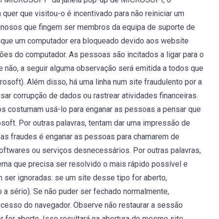
quer que visitou-o é incentivado para não reiniciar um
inosos que fingem ser membros da equipa de suporte de
ar que um computador era bloqueado devido aos website
ões do computador. As pessoas são incitados a ligar para o
e não, a seguir alguma observação será emitida a todos que
soft). Além disso, há uma linha num site fraudulento por a
ar corrupção de dados ou rastrear atividades financeiras.
os costumam usá-lo para enganar as pessoas a pensar que
soft. Por outras palavras, tentam dar uma impressão de
essas fraudes é enganar as pessoas para chamarem de
oftwares ou serviços desnecessários. Por outras palavras,
a que precisa ser resolvido o mais rápido possível e
ser ignoradas: se um site desse tipo for aberto,
a sério). Se não puder ser fechado normalmente,
ocesso do navegador. Observe não restaurar a sessão
for aberto. Isso resultará na abertura do mesmo site