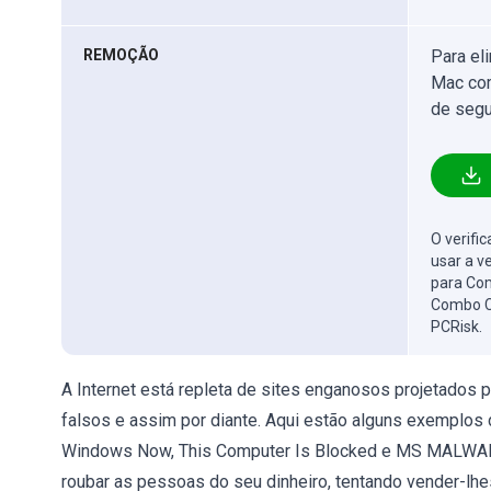
REMOÇÃO
Para el
Mac com
de segu
O verifi
usar a v
para Com
Combo C
PCRisk.
A Internet está repleta de sites enganosos projetados pa
falsos e assim por diante. Aqui estão alguns exemplos 
Windows Now, This Computer Is Blocked e MS MALWAR
roubar as pessoas do seu dinheiro, tentando vender-lhe