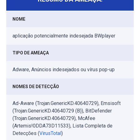
NOME
aplicação potencialmente indesejada BWplayer
TIPO DE AMEAÇA
Adware, Anúncios indesejados ou vírus pop-up
NOMES DE DETECÇÃO
Ad-Aware (Trojan.GenericKD.40640729), Emsisoft
(Trojan.GenericKD.40640729 (B)), BitDefender
(Trojan.GenericKD.40640729), McAfee
(Artemis!0DDA73D11533), Lista Completa de
Detecções (
VirusTotal
)