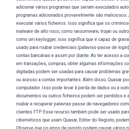
adicionar vários programas que seriam executados auto
programas adicionados provavelmente são maliciosos. 
executar vários ficheiros. Isso significa que os crimin
malware de alto risco, como ransomware, trojan ou outr
como um keylogger, isso significa que é capaz de grava
usado para roubar credenciais (palavras-passe de login
contas bancárias e assim por diante. Ao ter acesso a co
em transações, compras, obter algumas informações conf
digitadas podem ser usadas para causar problemas grav
ou acesso a contas importantes. Além disso, Quasar po
computador. Isso pode levar à perda de dados ou a ou
documentos ou outros ficheiros podem ser perdidos e 
roubar e recuperar palavras-passe de navegadores com
clientes FTP. Esse recurso também pode ser usado para 
cibernéticos que usam Quasar, Editor do Registo, podem
Observe que os erros de registo podem causar vários p