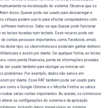
maticamente na inicialização do sistema. Observe que os
Além disso, Quasar pode ser usado para descarregar e
osos virtuais podem usá-lo para infectar computadores com
o software malicioso. Sabe-se que Quasar pode funcionar
r as teclas tocadas num teclado. Esse recurso pode ser
) de contas pessoais importantes, como Facebook, email,
nta deste tipo, os cibercriminosos poderiam ganhar dinheiro
idenciais e assim por diante. De qualquer forma, as teclas
es, como perda financeira, perda de informações privadas
de ser usado também para desligar ou reiniciar um
tros problemas. Por exemplo, dados não salvos em
assim por diante. Esse RAT também pode ser usado para
uns como o Google Chrome e o Mozilla Firefox ou vários
roubar várias contas importantes. Ao aceder, os criminosos
 alterar as configurações do sistema e da aplicação.
roblemas, incluindo danos irreversíveis ao sistema