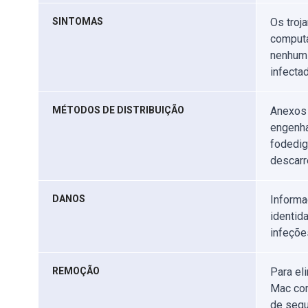
SINTOMAS
Os troj
computa
nenhum 
infectad
MÉTODOS DE DISTRIBUIÇÃO
Anexos 
engenhar
fodedig
descarr
DANOS
Informa
identid
infeçõe
REMOÇÃO
Para el
Mac com
de segu