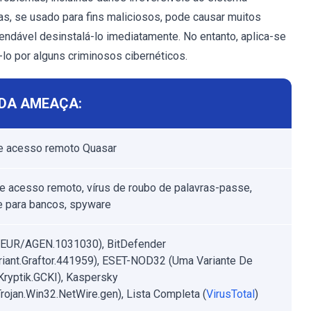
s, se usado para fins maliciosos, pode causar muitos
ndável desinstalá-lo imediatamente. No entanto, aplica-se
lo por alguns criminosos cibernéticos.
DA AMEAÇA:
de acesso remoto Quasar
de acesso remoto, vírus de roubo de palavras-passe,
 para bancos, spyware
HEUR/AGEN.1031030), BitDefender
riant.Graftor.441959), ESET-NOD32 (Uma Variante De
ryptik.GCKI), Kaspersky
rojan.Win32.NetWire.gen), Lista Completa (
VirusTotal
)