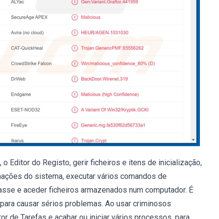
 Editor do Registo, gerir ficheiros e itens de inicialização,
rmações do sistema, executar vários comandos de
-passe e aceder ficheiros armazenados num computador. É
para causar sérios problemas. Ao usar criminosos
r de Tarefas e acabar ou iniciar vários processos, para