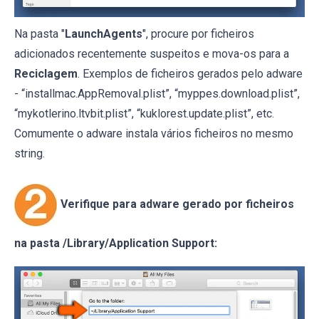
Na pasta "
LaunchAgents
", procure por ficheiros
adicionados recentemente suspeitos e mova-os para a
Reciclagem
. Exemplos de ficheiros gerados pelo adware
- “installmac.AppRemoval.plist”, “myppes.download.plist”,
“mykotlerino.ltvbit.plist”, “kuklorest.update.plist”, etc.
Comumente o adware instala vários ficheiros no mesmo
string.
Verifique para adware gerado por ficheiros
na pasta /Library/Application Support: