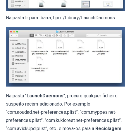
Na pasta Ir para...barra, tipo: /Library/LaunchDaemons
Na pasta "
LaunchDaemons
", procure qualquer ficheiro
suspeito recém-adicionado. Por exemplo
“com.aoudad.net-preferences.plist”, “com.myppes.net-
preferences.plist”, "com.kuklorest.net-preferences.plist”,
“com.avickUpd.plist”, etc., e mova-os para a
Reciclagem
.