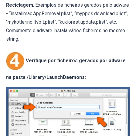
Reciclagem
. Exemplos de ficheiros gerados pelo adware
- “installmac.AppRemoval.plist”, “myppes.download.plist”,
“mykotlerino.ltvbit.plist”, “kuklorest.update.plist”, etc.
Comumente o adware instala vários ficheiros no mesmo
string.
Verifique por ficheiros gerados por adware
na pasta /Library/LaunchDaemons: