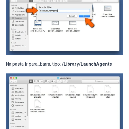
Na pasta Ir para...barra, tipo:
/Library/LaunchAgents