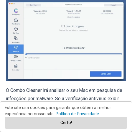
O Combo Cleaner irá analisar o seu Mac em pesquisa de
infecções por malware. Se a verificação antivírus exibir
"nenhuma ameaça encontrada", isso significa que pode
Este site usa cookies para garantir que obtém a melhor
experiência no nosso site.
Política de Privacidade
continuar com o guia de remoção, caso contrário, é
Certo!
recomendável remover todas as infecções encontradas
antes de continuar.