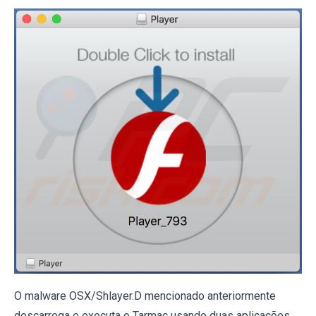
O malware OSX/Shlayer.D mencionado anteriormente
descarrega e executa o Tarmac usando duas aplicações