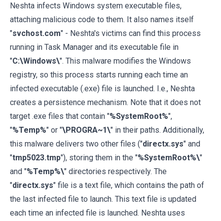
Neshta infects Windows system executable files,
attaching malicious code to them. It also names itself
"
svchost.com
" - Neshta's victims can find this process
running in Task Manager and its executable file in
"
C:\Windows\
". This malware modifies the Windows
registry, so this process starts running each time an
infected executable (.exe) file is launched. I.e., Neshta
creates a persistence mechanism. Note that it does not
target .exe files that contain "
%SystemRoot%
",
"
%Temp%
" or "
\PROGRA~1\
" in their paths. Additionally,
this malware delivers two other files ("
directx.sys
" and
"
tmp5023.tmp
"), storing them in the "
%SystemRoot%\
"
and "
%Temp%\
" directories respectively. The
"
directx.sys
" file is a text file, which contains the path of
the last infected file to launch. This text file is updated
each time an infected file is launched. Neshta uses