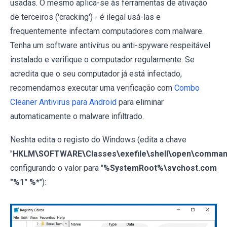
usadas. O mesmo aplica-se às ferramentas de ativação
de terceiros ('cracking') - é ilegal usá-las e
frequentemente infectam computadores com malware.
Tenha um software antivírus ou anti-spyware respeitável
instalado e verifique o computador regularmente. Se
acredita que o seu computador já está infectado,
recomendamos executar uma verificação com
Combo
Cleaner Antivirus para Android
para eliminar
automaticamente o malware infiltrado.
Neshta edita o registo do Windows (edita a chave
"
HKLM\SOFTWARE\Classes\exefile\shell\open\comma
configurando o valor para "
%SystemRoot%\svchost.com
"%1" %*
"):