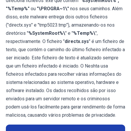
direciona ficheiros .exe que contêm
"%SystemRoot%",
"%Temp%"
ou
"\PROGRA~1\"
nos seus caminhos. Além
disso, este malware entrega dois outros ficheiros
("directx.sys" e "tmp5023.tmp"), armazenando-os nos
diretórios "
%SystemRoot%\
" e "
%Temp%\
",
respectivamente. O ficheiro "
directx.sys
" é um ficheiro de
texto, que contém o caminho do último ficheiro infectado a
ser iniciado. Este ficheiro de texto é atualizado sempre
que um ficheiro infectado é iniciado. O Neshta usa
ficheiros infectados para recolher várias informações do
sistema relacionadas ao sistema operativo, hardware e
software instalado. Os dados recolhidos são por isso
enviados para um servidor remoto e os criminosos
podem usá-los facilmente para gerar rendimento de forma
maliciosa, causando vários problemas de privacidade.