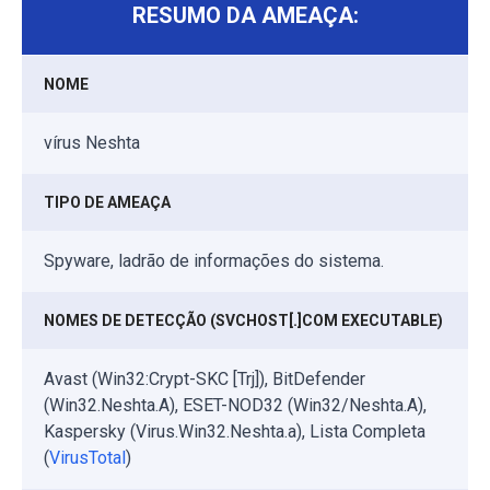
RESUMO DA AMEAÇA:
NOME
vírus Neshta
TIPO DE AMEAÇA
Spyware, ladrão de informações do sistema.
NOMES DE DETECÇÃO (SVCHOST[.]COM EXECUTABLE)
Avast (Win32:Crypt-SKC [Trj]), BitDefender
(Win32.Neshta.A), ESET-NOD32 (Win32/Neshta.A),
Kaspersky (Virus.Win32.Neshta.a), Lista Completa
(
VirusTotal
)