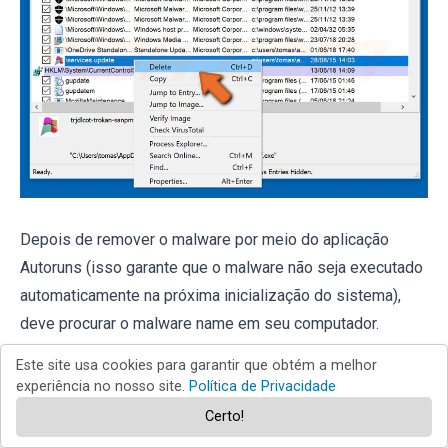
Depois de remover o malware por meio do aplicação
Autoruns (isso garante que o malware não seja executado
automaticamente na próxima inicialização do sistema),
deve procurar o malware name em seu computador.
Certifique-se de
ativar ficheiros e pastas ocultos
antes de
Este site usa cookies para garantir que obtém a melhor
continuar. Se encontrar o nome do ficheiro do malware,
experiência no nosso site.
Política de Privacidade
Certo!