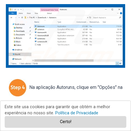
Na aplicação Autoruns, clique em "Opções" na
parte superior e desmarque as opções "Ocultar locais
Este site usa cookies para garantir que obtém a melhor
vazios" e "Ocultar entradas do Windows". Após este
experiência no nosso site.
Política de Privacidade
procedimento, clique no ícone "Atualizar".
Certo!