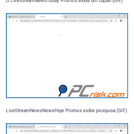
O LiveStreamNewsToday Promos exibe um cupão (GIF):
LiveStreamNewsNewsHoje Promos exibe pesquisa (GIF):