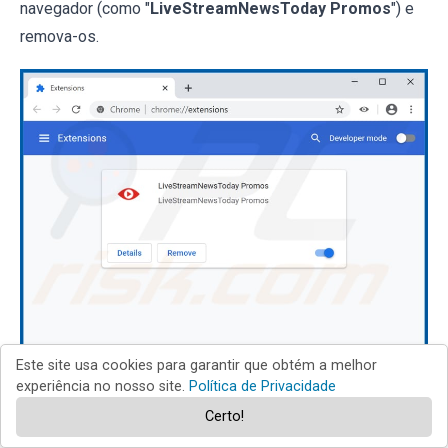
navegador (como "
LiveStreamNewsToday Promos
") e
remova-os.
Este site usa cookies para garantir que obtém a melhor
Método opcional:
experiência no nosso site.
Política de Privacidade
Certo!
Se continuar a ter problemas com a remoção do anúncios