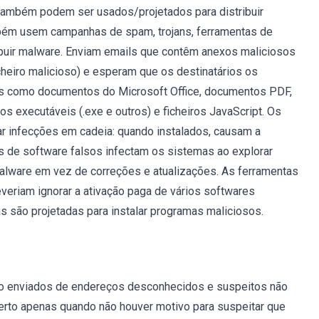
 também podem ser usados/projetados para distribuir
bém usem campanhas de spam, trojans, ferramentas de
tribuir malware. Enviam emails que contêm anexos maliciosos
cheiro malicioso) e esperam que os destinatários os
ros como documentos do Microsoft Office, documentos PDF,
os executáveis (.exe e outros) e ficheiros JavaScript. Os
ar infecções em cadeia: quando instalados, causam a
es de software falsos infectam os sistemas ao explorar
malware em vez de correções e atualizações. As ferramentas
deveriam ignorar a ativação paga de vários softwares
s são projetadas para instalar programas maliciosos.
são enviados de endereços desconhecidos e suspeitos não
erto apenas quando não houver motivo para suspeitar que