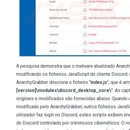
A pesquisa demonstra que o malware atualizado AnarchyG
modificando os ficheiros JavaScript do cliente Discord. 
AnarchyGrabber direciona o ficheiro "
index.js
", que é ar
[version]\modules\discord_desktop_core\"
. As cap
originais e modificados são fornecidas abaixo. Quando u
modificado pelo AnarchyGrabber, outros ficheiros Java
utilizador faz login no Discord, estes scripts exibem i
do Discord controlado por criminosos cibernéticos. O 