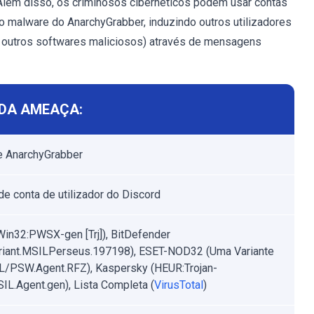
 Além disso, os criminosos cibernéticos podem usar contas
mo malware do AnarchyGrabber, induzindo outros utilizadores
 outros softwares maliciosos) através de mensagens
DA AMEAÇA:
e AnarchyGrabber
de conta de utilizador do Discord
Win32:PWSX-gen [Trj]), BitDefender
riant.MSILPerseus.197198), ESET-NOD32 (Uma Variante
/PSW.Agent.RFZ), Kaspersky (HEUR:Trojan-
L.Agent.gen), Lista Completa (
VirusTotal
)