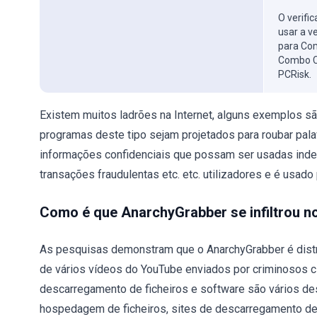
O verifi
usar a v
para Com
Combo C
PCRisk.
Existem muitos ladrões na Internet, alguns exemplos s
programas deste tipo sejam projetados para roubar pala
informações confidenciais que possam ser usadas indev
transações fraudulentas etc. etc. utilizadores e é usado 
Como é que AnarchyGrabber se infiltrou 
As pesquisas demonstram que o AnarchyGrabber é distri
de vários vídeos do YouTube enviados por criminosos c
descarregamento de ficheiros e software são vários des
hospedagem de ficheiros, sites de descarregamento de 