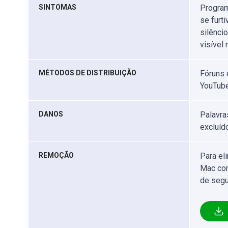
SINTOMAS
Program
se furt
silênci
visível
MÉTODOS DE DISTRIBUIÇÃO
Fóruns 
YouTube
DANOS
Palavra
excluíd
REMOÇÃO
Para el
Mac com
de segu