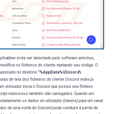
rabber evita ser detectado pelo software antivírus,
modifica os ficheiros do cliente injetando seu código. O
mazenado no diretório
"%AppData%\Discord\
turas de tela dos ficheiros do cliente Discord index.js
m utilizador inicia o Discord que possui seu ficheiro
Script maliciosos também são carregados. Quando um
mediatamente os dados do utilizador (tokens) para um canal
roubo de uma conta do Discord pode conduzir à perda de