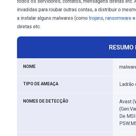
todos os servidores, contatos, mensagens diretas etc.
invadidas para roubar outras contas, a distribuir o mes
a instalar alguns malwares (como
trojans
,
ransomware
e
diretas etc.
RESUMO 
NOME
malwar
TIPO DE AMEAÇA
Ladrão 
NOMES DE DETECÇÃO
Avast (
(Gen:Va
De MSIL
PSW.MSI