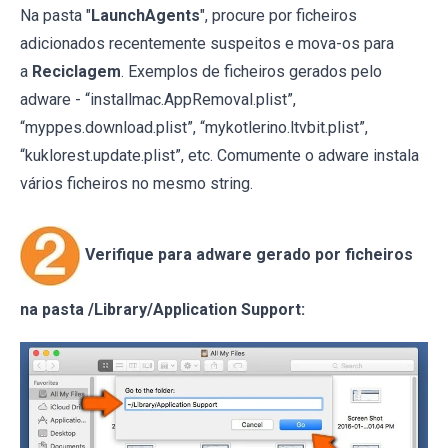
Na pasta "
LaunchAgents
", procure por ficheiros
adicionados recentemente suspeitos e mova-os para
a
Reciclagem
. Exemplos de ficheiros gerados pelo
adware - “installmac.AppRemoval.plist”,
“myppes.download.plist”, “mykotlerino.ltvbit.plist”,
“kuklorest.update.plist”, etc. Comumente o adware instala
vários ficheiros no mesmo string.
Verifique para adware gerado por ficheiros
na pasta /Library/Application Support: