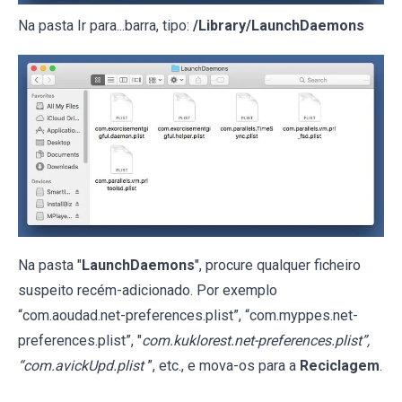
Na pasta Ir para...barra, tipo:
/Library/LaunchDaemons
Na pasta "
LaunchDaemons
", procure qualquer ficheiro
suspeito recém-adicionado. Por exemplo
“com.aoudad.net-preferences.plist”, “com.myppes.net-
preferences.plist”, "
com.kuklorest.net-preferences.plist”,
“com.avickUpd.plist
”, etc., e mova-os para a
Reciclagem
.