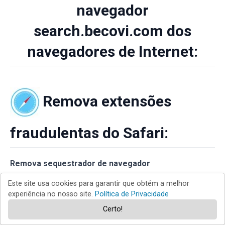
navegador
search.becovi.com dos
navegadores de Internet:
Remova extensões
fraudulentas do Safari:
Remova sequestrador de navegador
search.becovi.com as extensões relacionada ao
Este site usa cookies para garantir que obtém a melhor
Safari:
experiência no nosso site.
Política de Privacidade
Certo!