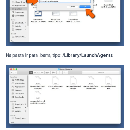
Na pasta Ir para...barra, tipo:
/Library/LaunchAgents