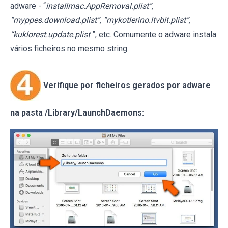
adware - “
installmac.AppRemoval.plist”,
“myppes.download.plist”, “mykotlerino.ltvbit.plist”,
“kuklorest.update.plist
”, etc. Comumente o adware instala
vários ficheiros no mesmo string.
Verifique por ficheiros gerados por adware
na pasta /Library/LaunchDaemons: