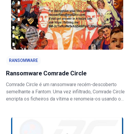
RANSOMWARE
Ransomware Comrade Circle
Comrade Circle é um ransomware recém-descoberto
semelhante a Fantom. Uma vez infiltrado, Comrade Circle
encripta os ficheiros da vítima e renomeia-os usando o
padrão "[6-16 random symbols].comrade". Por exemplo,
"sample.jpg" pode ser renomeado para algo como
"sdf9K21a=G.comrade". Também vale a p