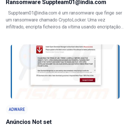
Ransomware Suppteam01@india.com
Suppteam01@india.com é um ransomware que finge ser
um ransomware chamado CryptoLocker. Uma vez
infiltrado, encripta ficheiros da vítima usando encriptação
assimétrica. Ao contrário de outros ransomware,
Suppteam01@india.com não acrescenta qualquer
extensão nem renomeia os ficheiros.. Após a e
ADWARE
Anúncios Not set