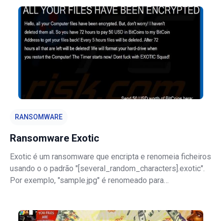
acrescenta uma extensão ".0x5bm". Exemplo do nome de
ficheiro encriptado: "bafd0lln90azb8
RANSOMWARE
Ransomware Exotic
Exotic é um ransomware que encripta e renomeia ficheiros
usando o o padrão "[several_random_characters].exotic".
Por exemplo, "sample.jpg" é renomeado para
"78!bk).exotic". Uma vez encriptados os ficheiros, Exotic
abre uma mensagem pop-up informando as vítimas da
infecção. Uma janela é exibida c