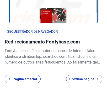
SEQUESTRADOR DE NAVEGADOR
Redirecionamento Footybase.com
Footybase.com é um motor de busca de Internet falso
idêntico a climbon.top, searchqq.com, ttczmd.com, e um
número de outros sites fraudulentos. Ao falsamente gerar
melhores resultados de busca, footybase.com tenta dar a
impressão de legitimidade. Na verdade, este site é
Página anterior
Próxima página
promovido usando descar