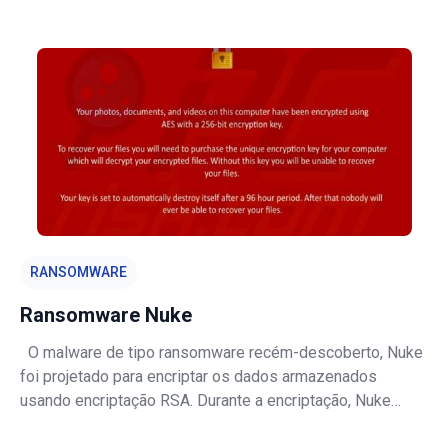
Hades Locker é projetado para acrescentar nomes de
ficheiros encriptados com a extensão
".~HL[5_random_characters] (first 5 character
RANSOMWARE
Ransomware Nuke
O malware de tipo ransomware recém-descoberto, Nuke
foi projetado para encriptar os dados armazenados
usando encriptação RSA. Durante a encriptação, Nuke
renomeia ficheiros usando caracteres aleatórios e