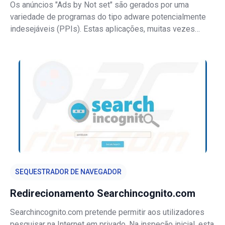
Os anúncios "Ads by Not set" são gerados por uma
variedade de programas do tipo adware potencialmente
indesejáveis (PPIs). Estas aplicações, muitas vezes
infiltram-se no sistema sem o consentimento do
utilizador. Além da exibição de anúncios, as aplicações do
tipo adware também controlam a ati
SEQUESTRADOR DE NAVEGADOR
Redirecionamento Searchincognito.com
Searchincognito.com pretende permitir aos utilizadores
pesquisar na Internet em privado. Na inspeção inicial, esta