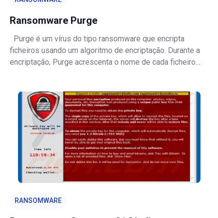
Ransomware Purge
Purge é um vírus do tipo ransomware que encripta
ficheiros usando um algoritmo de encriptação. Durante a
encriptação, Purge acrescenta o nome de cada ficheiro
encriptado com a extensão ".purge" (por exemplo,
"sample.jpg" é renomeado para "sample.jpg.purge"). Outros
ransomware provenientes des
RANSOMWARE