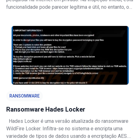
funcionalidade pode parecer legítima e útil, no entanto, os
desenvolvedores promovem searchincognito.com usando
'instaladores' de software fraudulentos usados para
modificar as c
RANSOMWARE
Ransomware Hades Locker
Hades Locker é uma versão atualizada do ransomware
WildFire Locker. Infiltra-se no sistema e encripta uma
variedade de tipos de dados usando a encriptação AES.