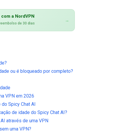
I com a NordVPN
→
 reembolso de 30 dias
ade?
 idade ou é bloqueado por completo?
idade
 uma VPN em 2026
 do Spicy Chat AI
icação de idade do Spicy Chat AI?
 AI através de uma VPN
AI sem uma VPN?