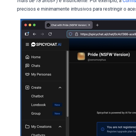
mais de 18 anos»
) é insuficiente. Por exemplo, a
Comis
precisos e minimamente intrusivos para restringir o ac