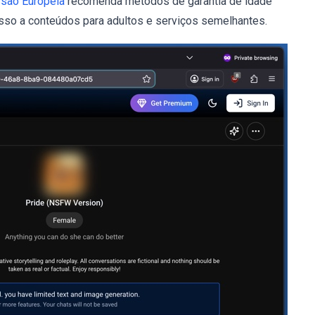
são Europeia
recomenda métodos de garantia de idade
esso a conteúdos para adultos e serviços semelhantes.