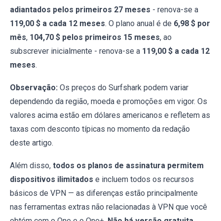
adiantados pelos primeiros 27 meses
- renova-se a
119,00 $ a cada 12 meses
. O plano anual é de
6,98 $ por
mês
,
104,70 $ pelos primeiros 15 meses
, ao
subscrever inicialmente - renova-se a
119,00 $ a cada 12
meses
.
Observação:
Os preços do Surfshark podem variar
dependendo da região, moeda e promoções em vigor. Os
valores acima estão em dólares americanos e refletem as
taxas com desconto típicas no momento da redação
deste artigo.
Além disso,
todos os planos de assinatura permitem
dispositivos ilimitados
e incluem todos os recursos
básicos de VPN — as diferenças estão principalmente
nas ferramentas extras não relacionadas à VPN que você
obtém com o One e o One+.
Não há versão gratuita