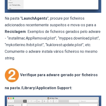
Na pasta "
LaunchAgents
", procure por ficheiros
adicionados recentemente suspeitos e mova-os para a
Reciclagem
. Exemplos de ficheiros gerados pelo adware
- “installmac.AppRemoval.plist”, “myppes.download.plist”,
“mykotlerino.ltvbit.plist”, “kuklorest.update.plist”, etc.
Comumente o adware instala vários ficheiros no mesmo
string.
Verifique para adware gerado por ficheiros
na pasta /Library/Application Support: