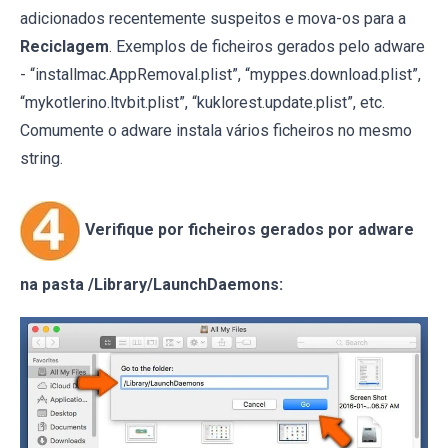
adicionados recentemente suspeitos e mova-os para a
Reciclagem
. Exemplos de ficheiros gerados pelo adware
- “installmac.AppRemoval.plist”, “myppes.download.plist”,
“mykotlerino.ltvbit.plist”, “kuklorest.update.plist”, etc.
Comumente o adware instala vários ficheiros no mesmo
string.
Verifique por ficheiros gerados por adware
na pasta /Library/LaunchDaemons: