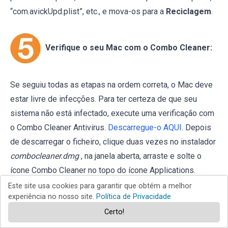
“com.avickUpd.plist”, etc., e mova-os para a
Reciclagem
.
Verifique o seu Mac com o Combo Cleaner:
Se seguiu todas as etapas na ordem correta, o Mac deve
estar livre de infecções. Para ter certeza de que seu
sistema não está infectado, execute uma verificação com
o Combo Cleaner Antivirus.
Descarregue-o AQUI
. Depois
de descarregar o ficheiro, clique duas vezes no instalador
combocleaner.dmg
, na janela aberta, arraste e solte o
ícone Combo Cleaner no topo do ícone Applications.
Agora abra a sua barra de lançamento e clique no ícone
Este site usa cookies para garantir que obtém a melhor
experiência no nosso site.
Política de Privacidade
Combo Cleaner. Aguarde até que o Combo Cleaner
Certo!
atualize seu banco de dados de definições de vírus e
clique no botão
"Start Combo Scan"
.