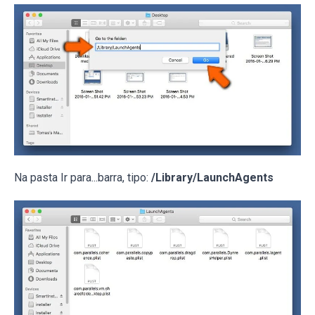
Na pasta Ir para...barra, tipo:
/Library/LaunchAgents