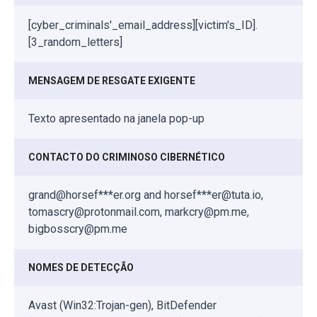
[cyber_criminals'_email_address][victim's_ID].
[3_random_letters]
MENSAGEM DE RESGATE EXIGENTE
Texto apresentado na janela pop-up
CONTACTO DO CRIMINOSO CIBERNÉTICO
grand@horsef***er.org and horsef***er@tuta.io,
tomascry@protonmail.com, markcry@pm.me,
bigbosscry@pm.me
NOMES DE DETECÇÃO
Avast (Win32:Trojan-gen), BitDefender