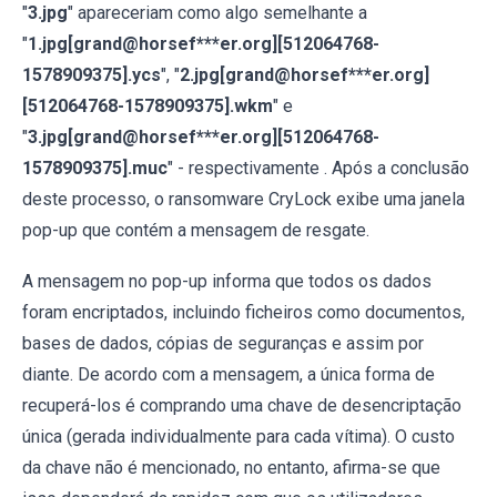
"
3.jpg
" apareceriam como algo semelhante a
"
1.jpg[grand@horsef***er.org][512064768-
1578909375].ycs
", "
2.jpg[grand@horsef***er.org]
[512064768-1578909375].wkm
" e
"
3.jpg[grand@horsef***er.org][512064768-
1578909375].muc
" - respectivamente . Após a conclusão
deste processo, o ransomware CryLock exibe uma janela
pop-up que contém a mensagem de resgate.
A mensagem no pop-up informa que todos os dados
foram encriptados, incluindo ficheiros como documentos,
bases de dados, cópias de seguranças e assim por
diante. De acordo com a mensagem, a única forma de
recuperá-los é comprando uma chave de desencriptação
única (gerada individualmente para cada vítima). O custo
da chave não é mencionado, no entanto, afirma-se que