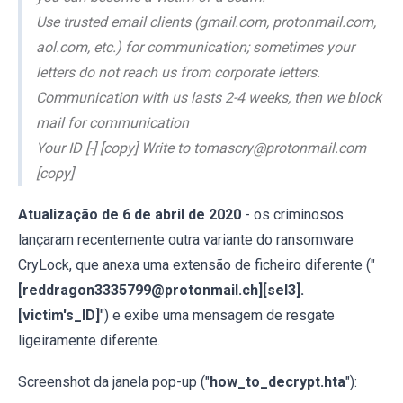
Use trusted email clients (gmail.com, protonmail.com,
aol.com, etc.) for communication; sometimes your
letters do not reach us from corporate letters.
Communication with us lasts 2-4 weeks, then we block
mail for communication
Your ID [-] [copy] Write to tomascry@protonmail.com
[copy]
Atualização de 6 de abril de 2020
- os criminosos
lançaram recentemente outra variante do ransomware
CryLock, que anexa uma extensão de ficheiro diferente ("
[reddragon3335799@protonmail.ch][sel3].
[victim's_ID]
") e exibe uma mensagem de resgate
ligeiramente diferente.
Screenshot da janela pop-up ("
how_to_decrypt.hta
"):