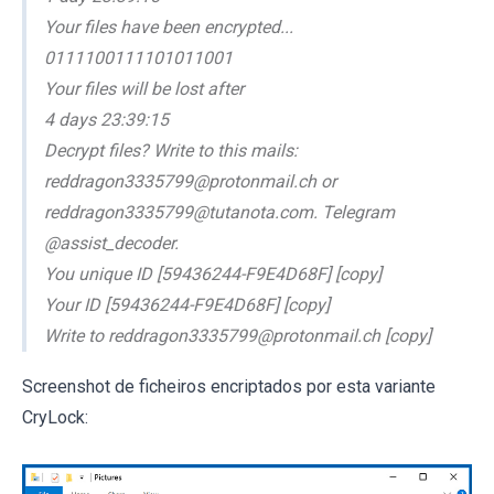
Your files have been encrypted...
0111100111101011001
Your files will be lost after
4 days 23:39:15
Decrypt files? Write to this mails:
reddragon3335799@protonmail.ch or
reddragon3335799@tutanota.com. Telegram
@assist_decoder.
You unique ID [59436244-F9E4D68F] [copy]
Your ID [59436244-F9E4D68F] [copy]
Write to reddragon3335799@protonmail.ch [copy]
Screenshot de ficheiros encriptados por esta variante
CryLock: