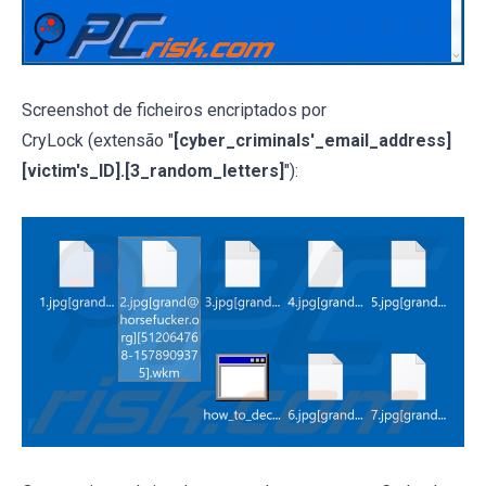
Screenshot de ficheiros encriptados por
CryLock (extensão "
[cyber_criminals'_email_address]
[victim's_ID].[3_random_letters]
"):