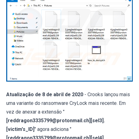
Atualização de 8 de abril de 2020
- Crooks lançou mais
uma variante do ransomware CryLock mais recente. Em
vez de anexar a extensão "
[reddragon3335799@protonmail.ch][sel3].
[victim's_ID]
" agora adiciona "
[reddragon3335799@protonmail.ch][sel4].