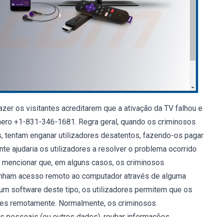
azer os visitantes acreditarem que a ativação da TV falhou e
úmero +1-831-346-1681. Regra geral, quando os criminosos
s, tentam enganar utilizadores desatentos, fazendo-os pagar
 ajudaria os utilizadores a resolver o problema ocorrido
na mencionar que, em alguns casos, os criminosos
tenham acesso remoto ao computador através de alguma
um software deste tipo, os utilizadores permitem que os
res remotamente. Normalmente, os criminosos
s pessoais (ou outros dados), roubar informações