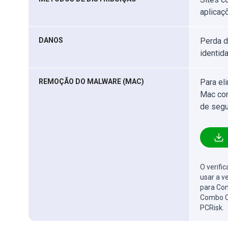
aplicaç
DANOS
Perda d
identid
REMOÇÃO DO MALWARE (MAC)
Para el
Mac com
de segu
O verifi
usar a v
para Com
Combo C
PCRisk.