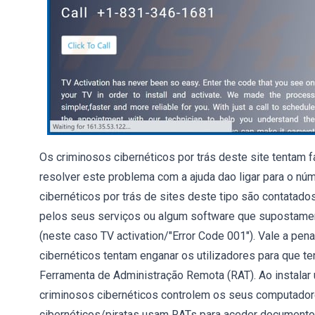
Os criminosos cibernéticos por trás deste site tentam f
resolver este problema com a ajuda dao ligar para o n
cibernéticos por trás de sites deste tipo são contatado
pelos seus serviços ou algum software que supostamente
(neste caso TV activation/"Error Code 001"). Vale a pe
cibernéticos tentam enganar os utilizadores para que 
Ferramenta de Administração Remota (RAT). Ao instalar 
criminosos cibernéticos controlem os seus computado
cibernéticos/piratas usam RATs para aceder documento