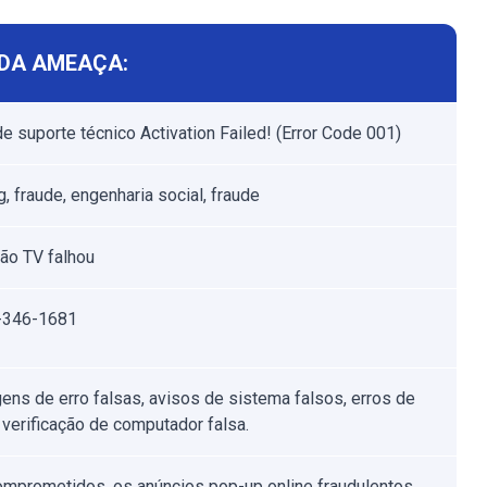
DA AMEAÇA:
de suporte técnico Activation Failed! (Error Code 001)
, fraude, engenharia social, fraude
ção TV falhou
-346-1681
ns de erro falsas, avisos de sistema falsos, erros de
 verificação de computador falsa.
omprometidos, os anúncios pop-up online fraudulentos,