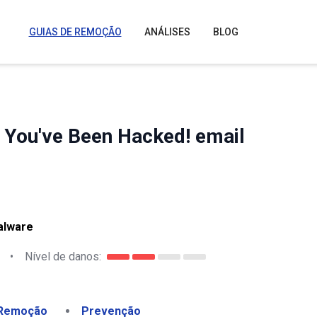
GUIAS DE REMOÇÃO
ANÁLISES
BLOG
l You've Been Hacked! email
alware
•
Nível de danos:
Remoção
Prevenção