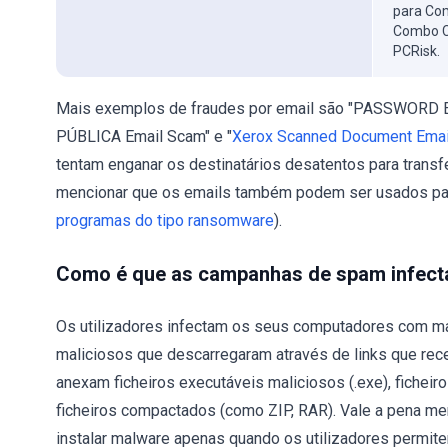
para Com
Combo C
PCRisk.
Mais exemplos de fraudes por email são "PASSWORD
PÚBLICA Email Scam" e "
Xerox Scanned Document Emai
tentam enganar os destinatários desatentos para transf
mencionar que os emails também podem ser usados para
programas do tipo ransomware
).
Como é que as campanhas de spam infec
Os utilizadores infectam os seus computadores com ma
maliciosos que descarregaram através de links que rec
anexam ficheiros executáveis maliciosos (.exe), ficheir
ficheiros compactados (como ZIP, RAR). Vale a pena m
instalar malware apenas quando os utilizadores permit