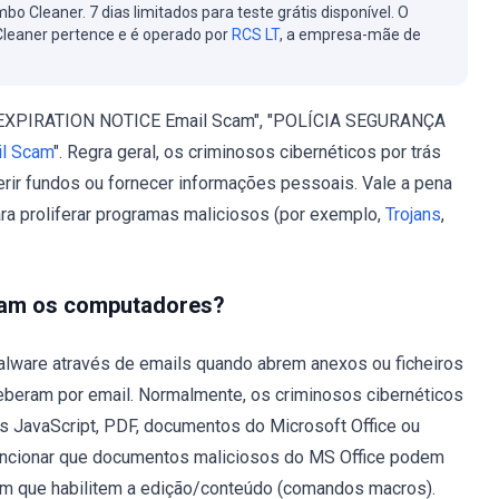
bo Cleaner. 7 dias limitados para teste grátis disponível. O
leaner pertence e é operado por
RCS LT
, a empresa-mãe de
 EXPIRATION NOTICE Email Scam", "POLÍCIA SEGURANÇA
l Scam
". Regra geral, os criminosos cibernéticos por trás
erir fundos ou fornecer informações pessoais. Vale a pena
 proliferar programas maliciosos (por exemplo,
Trojans
,
tam os computadores?
lware através de emails quando abrem anexos ou ficheiros
eberam por email. Normalmente, os criminosos cibernéticos
os JavaScript, PDF, documentos do Microsoft Office ou
encionar que documentos maliciosos do MS Office podem
em que habilitem a edição/conteúdo (comandos macros).