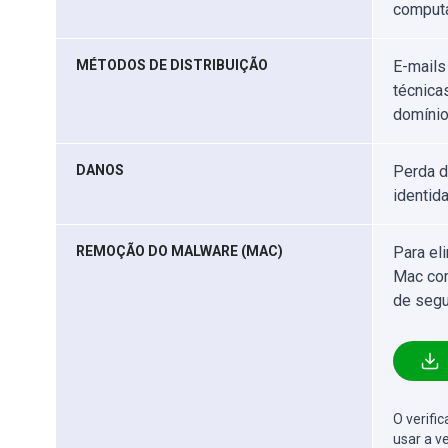
computa
MÉTODOS DE DISTRIBUIÇÃO
E-mails
técnica
domínio
DANOS
Perda d
identid
REMOÇÃO DO MALWARE (MAC)
Para el
Mac com
de segu
O verifi
usar a v