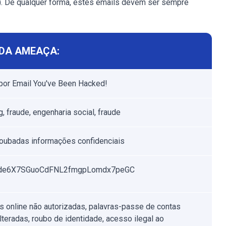
e). De qualquer forma, estes emails devem ser sempre
DA AMEAÇA:
por Email You've Been Hacked!
, fraude, engenharia social, fraude
oubadas informações confidenciais
de6X7SGuoCdFNL2fmgpLomdx7peGC
 online não autorizadas, palavras-passe de contas
alteradas, roubo de identidade, acesso ilegal ao