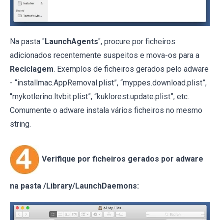
Na pasta "
LaunchAgents
", procure por ficheiros
adicionados recentemente suspeitos e mova-os para a
Reciclagem
. Exemplos de ficheiros gerados pelo adware
- “installmac.AppRemoval.plist”, “myppes.download.plist”,
“mykotlerino.ltvbit.plist”, “kuklorest.update.plist”, etc.
Comumente o adware instala vários ficheiros no mesmo
string.
Verifique por ficheiros gerados por adware
na pasta /Library/LaunchDaemons: