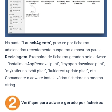
Na pasta "
LaunchAgents
", procure por ficheiros
adicionados recentemente suspeitos e mova-os para a
Reciclagem
. Exemplos de ficheiros gerados pelo adware
- “installmac.AppRemoval.plist”, “myppes.download.plist”,
“mykotlerino.ltvbit.plist”, “kuklorest.update.plist”, etc.
Comumente o adware instala vários ficheiros no mesmo
string.
Verifique para adware gerado por ficheiros