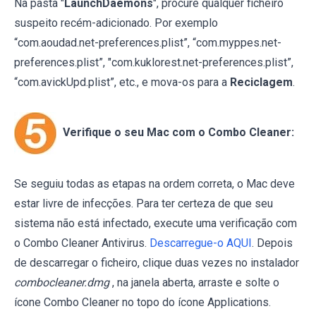
Na pasta "
LaunchDaemons
", procure qualquer ficheiro
suspeito recém-adicionado. Por exemplo
“com.aoudad.net-preferences.plist”, “com.myppes.net-
preferences.plist”, "com.kuklorest.net-preferences.plist”,
“com.avickUpd.plist”, etc., e mova-os para a
Reciclagem
.
Verifique o seu Mac com o Combo Cleaner:
Se seguiu todas as etapas na ordem correta, o Mac deve
estar livre de infecções. Para ter certeza de que seu
sistema não está infectado, execute uma verificação com
o Combo Cleaner Antivirus.
Descarregue-o AQUI
. Depois
de descarregar o ficheiro, clique duas vezes no instalador
combocleaner.dmg
, na janela aberta, arraste e solte o
ícone Combo Cleaner no topo do ícone Applications.