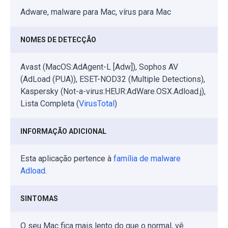
Adware, malware para Mac, vírus para Mac
NOMES DE DETECÇÃO
Avast (MacOS:AdAgent-L [Adw]), Sophos AV
(AdLoad (PUA)), ESET-NOD32 (Multiple Detections),
Kaspersky (Not-a-virus:HEUR:AdWare.OSX.Adload.j),
Lista Completa (
VirusTotal
)
INFORMAÇÃO ADICIONAL
Esta aplicação pertence à
família de malware
Adload
.
SINTOMAS
O seu Mac fica mais lento do que o normal, vê