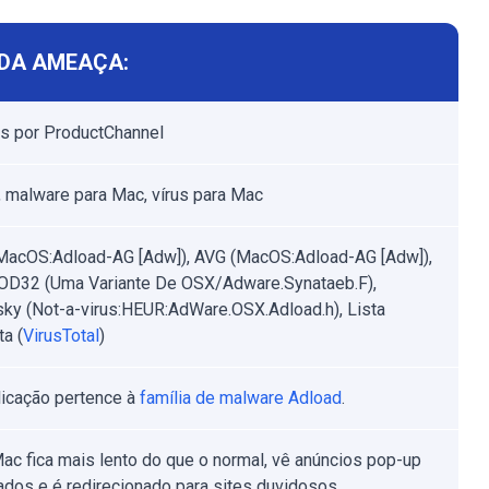
DA AMEAÇA:
s por ProductChannel
 malware para Mac, vírus para Mac
MacOS:Adload-AG [Adw]), AVG (MacOS:Adload-AG [Adw]),
D32 (Uma Variante De OSX/Adware.Synataeb.F),
ky (Not-a-virus:HEUR:AdWare.OSX.Adload.h), Lista
a (
VirusTotal
)
licação pertence à
família de malware Adload
.
ac fica mais lento do que o normal, vê anúncios pop-up
ados e é redirecionado para sites duvidosos.