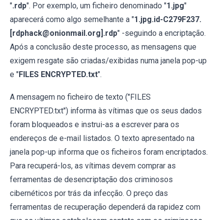
"
.rdp
". Por exemplo, um ficheiro denominado "
1.jpg
"
aparecerá como algo semelhante a "
1.jpg.id-C279F237.
[rdphack@onionmail.org].rdp
" -seguindo a encriptação.
Após a conclusão deste processo, as mensagens que
exigem resgate são criadas/exibidas numa janela pop-up
e "
FILES ENCRYPTED.txt
".
A mensagem no ficheiro de texto ("FILES
ENCRYPTED.txt") informa às vítimas que os seus dados
foram bloqueados e instrui-as a escrever para os
endereços de e-mail listados. O texto apresentado na
janela pop-up informa que os ficheiros foram encriptados.
Para recuperá-los, as vítimas devem comprar as
ferramentas de desencriptação dos criminosos
cibernéticos por trás da infecção. O preço das
ferramentas de recuperação dependerá da rapidez com