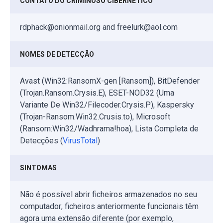
CONTATO DO CRIMINOSO CIBERNÉTICO
rdphack@onionmail.org and freelurk@aol.com
NOMES DE DETECÇÃO
Avast (Win32:RansomX-gen [Ransom]), BitDefender
(Trojan.Ransom.Crysis.E), ESET-NOD32 (Uma
Variante De Win32/Filecoder.Crysis.P), Kaspersky
(Trojan-Ransom.Win32.Crusis.to), Microsoft
(Ransom:Win32/Wadhrama!hoa), Lista Completa de
Detecções (
VirusTotal
)
SINTOMAS
Não é possível abrir ficheiros armazenados no seu
computador; ficheiros anteriormente funcionais têm
agora uma extensão diferente (por exemplo,