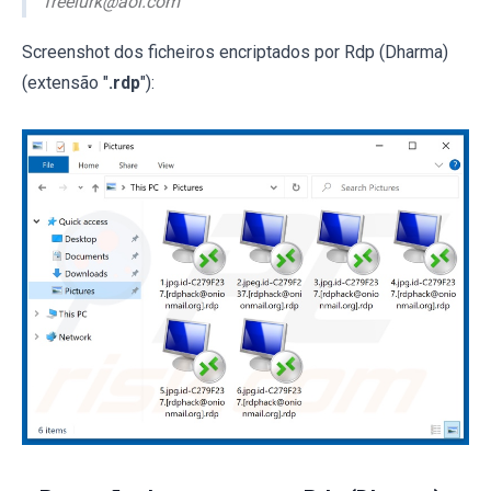
freelurk@aol.com
Screenshot dos ficheiros encriptados por Rdp (Dharma)
(extensão "
.rdp
"):