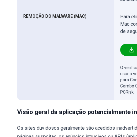
REMOÇÃO DO MALWARE (MAC)
Para el
Mac com
de segu
O verifi
usar a v
para Com
Combo C
PCRisk.
Visão geral da aplicação potencialmente i
Os sites duvidosos geralmente são acedidos inadverti
páginas suspeitas, os anúncios intrusivos ou APIs (apl