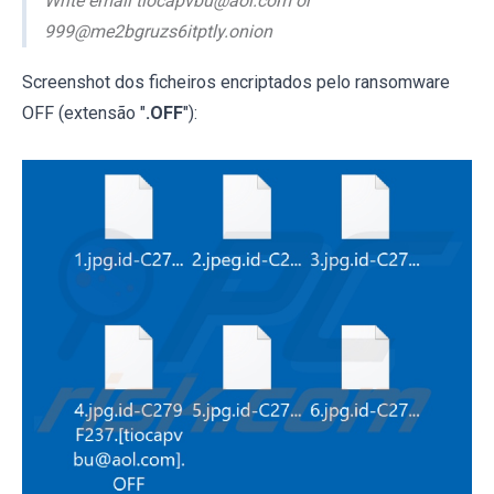
Write email tiocapvbu@aol.com or
999@me2bgruzs6itptly.onion
Screenshot dos ficheiros encriptados pelo ransomware
OFF (extensão "
.OFF
"):