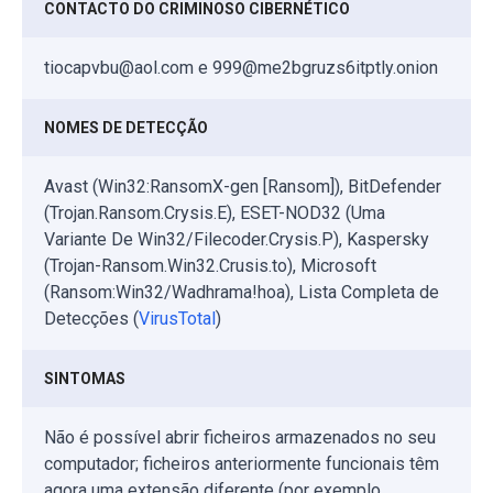
CONTACTO DO CRIMINOSO CIBERNÉTICO
tiocapvbu@aol.com e 999@me2bgruzs6itptly.onion
NOMES DE DETECÇÃO
Avast (Win32:RansomX-gen [Ransom]), BitDefender
(Trojan.Ransom.Crysis.E), ESET-NOD32 (Uma
Variante De Win32/Filecoder.Crysis.P), Kaspersky
(Trojan-Ransom.Win32.Crusis.to), Microsoft
(Ransom:Win32/Wadhrama!hoa), Lista Completa de
Detecções (
VirusTotal
)
SINTOMAS
Não é possível abrir ficheiros armazenados no seu
computador; ficheiros anteriormente funcionais têm
agora uma extensão diferente (por exemplo,