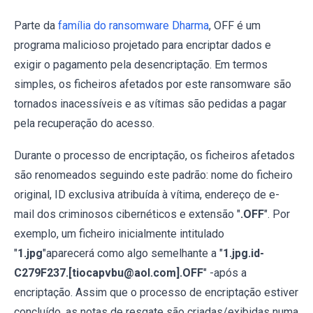
Parte da
família do ransomware Dharma
, OFF é um
programa malicioso projetado para encriptar dados e
exigir o pagamento pela desencriptação. Em termos
simples, os ficheiros afetados por este ransomware são
tornados inacessíveis e as vítimas são pedidas a pagar
pela recuperação do acesso.
Durante o processo de encriptação, os ficheiros afetados
são renomeados seguindo este padrão: nome do ficheiro
original, ID exclusiva atribuída à vítima, endereço de e-
mail dos criminosos cibernéticos e extensão "
.OFF
". Por
exemplo, um ficheiro inicialmente intitulado
"
1.jpg
"aparecerá como algo semelhante a "
1.jpg.id-
C279F237.[tiocapvbu@aol.com].OFF
" -após a
encriptação. Assim que o processo de encriptação estiver
concluído, as notas de resgate são criadas/exibidas numa