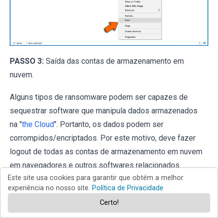
PASSO 3:
Saída das contas de armazenamento em
nuvem.
Alguns tipos de ransomware podem ser capazes de
sequestrar software que manipula dados armazenados
na "
the Cloud
". Portanto, os dados podem ser
corrompidos/encriptados. Por este motivo, deve fazer
logout de todas as contas de armazenamento em nuvem
em navegadores e outros softwares relacionados.
Este site usa cookies para garantir que obtém a melhor
Também deve considerar a desinstalação temporária do
experiência no nosso site.
Política de Privacidade
software de gestão em nuvem até que a infecção seja
Certo!
completamente removida.