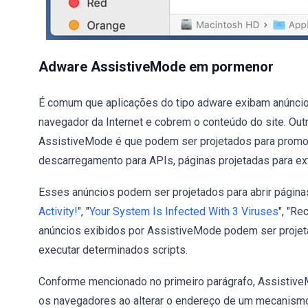
Adware AssistiveMode em pormenor
É comum que aplicações do tipo adware exibam anúnci
navegador da Internet e cobrem o conteúdo do site. Ou
AssistiveMode é que podem ser projetados para promov
descarregamento para APIs, páginas projetadas para ext
Esses anúncios podem ser projetados para abrir página
Activity!
", "
Your System Is Infected With 3 Viruses
", "Re
anúncios exibidos por AssistiveMode podem ser projeta
executar determinados scripts.
Conforme mencionado no primeiro parágrafo, Assistive
os navegadores ao alterar o endereço de um mecanismo 