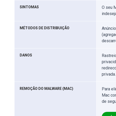
SINTOMAS
O seu M
indesej
MÉTODOS DE DISTRIBUIÇÃO
Anúncio
(agrega
descarr
DANOS
Rastrei
privaci
redirec
privada.
REMOÇÃO DO MALWARE (MAC)
Para el
Mac com
de segu