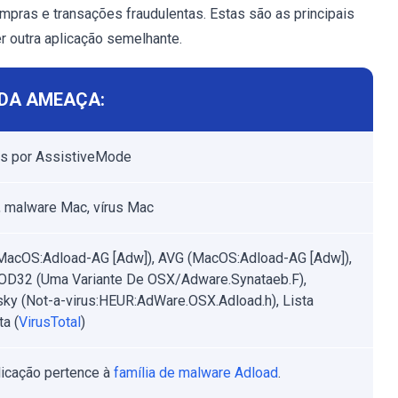
mpras e transações fraudulentas. Estas são as principais
r outra aplicação semelhante.
DA AMEAÇA:
s por AssistiveMode
 malware Mac, vírus Mac
MacOS:Adload-AG [Adw]), AVG (MacOS:Adload-AG [Adw]),
D32 (Uma Variante De OSX/Adware.Synataeb.F),
ky (Not-a-virus:HEUR:AdWare.OSX.Adload.h), Lista
a (
VirusTotal
)
licação pertence à
família de malware Adload
.