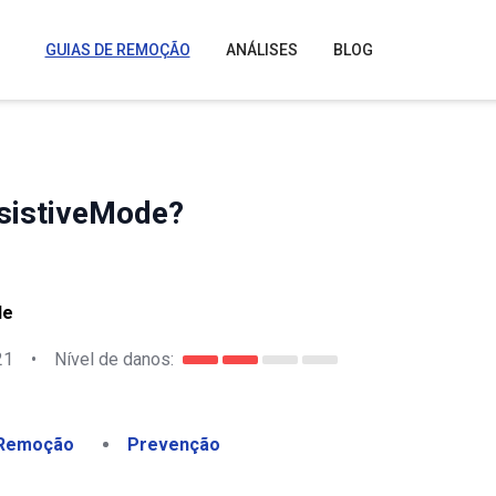
GUIAS DE REMOÇÃO
ANÁLISES
BLOG
sistiveMode?
de
21
•
Nível de danos:
Remoção
Prevenção