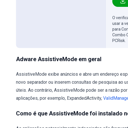
O verifi
usar a v
para Com
Combo C
PCRisk.
Adware AssistiveMode em geral
AssistiveMode exibe anúncios e abre um endereço espe
novo separador ou inserem consultas de pesquisa ao us
úteis. Ao contrário, AssistiveMode pode ser a razão por
aplicações, por exemplo, ExpandedActivity,
ValidManag
Como é que AssistiveMode foi instalado