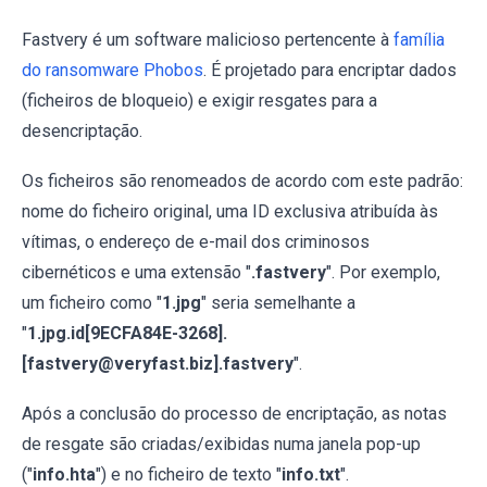
Fastvery é um software malicioso pertencente à
família
do ransomware Phobos
. É projetado para encriptar dados
(ficheiros de bloqueio) e exigir resgates para a
desencriptação.
Os ficheiros são renomeados de acordo com este padrão:
nome do ficheiro original, uma ID exclusiva atribuída às
vítimas, o endereço de e-mail dos criminosos
cibernéticos e uma extensão "
.fastvery
". Por exemplo,
um ficheiro como "
1.jpg
" seria semelhante a
"
1.jpg.id[9ECFA84E-3268].
[fastvery@veryfast.biz].fastvery
".
Após a conclusão do processo de encriptação, as notas
de resgate são criadas/exibidas numa janela pop-up
("
info.hta
") e no ficheiro de texto "
info.txt
".