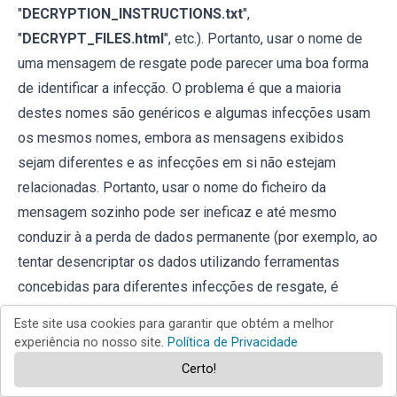
"
DECRYPTION_INSTRUCTIONS.txt
",
"
DECRYPT_FILES.html
", etc.). Portanto, usar o nome de
uma mensagem de resgate pode parecer uma boa forma
de identificar a infecção. O problema é que a maioria
destes nomes são genéricos e algumas infecções usam
os mesmos nomes, embora as mensagens exibidos
sejam diferentes e as infecções em si não estejam
relacionadas. Portanto, usar o nome do ficheiro da
mensagem sozinho pode ser ineficaz e até mesmo
conduzir à a perda de dados permanente (por exemplo, ao
tentar desencriptar os dados utilizando ferramentas
concebidas para diferentes infecções de resgate, é
provável que os utilizadores acabem por danificar
Este site usa cookies para garantir que obtém a melhor
permanentemente os ficheiros e a desencriptação deixará
experiência no nosso site.
Política de Privacidade
de ser possível mesmo com a ferramenta correcta).
Certo!