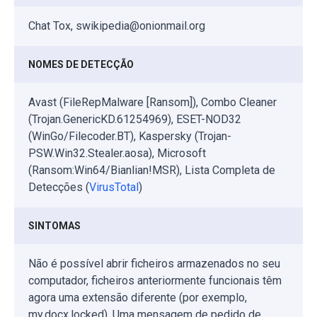
Chat Tox, swikipedia@onionmail.org
NOMES DE DETECÇÃO
Avast (FileRepMalware [Ransom]), Combo Cleaner
(Trojan.GenericKD.61254969), ESET-NOD32
(WinGo/Filecoder.BT), Kaspersky (Trojan-
PSW.Win32.Stealer.aosa), Microsoft
(Ransom:Win64/Bianlian!MSR), Lista Completa de
Detecções (
VirusTotal
)
SINTOMAS
Não é possível abrir ficheiros armazenados no seu
computador, ficheiros anteriormente funcionais têm
agora uma extensão diferente (por exemplo,
my.docx.locked). Uma mensagem de pedido de