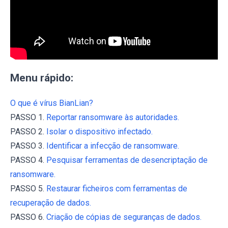
Menu rápido:
O que é vírus BianLian?
PASSO 1.
Reportar ransomware às autoridades.
PASSO 2.
Isolar o dispositivo infectado.
PASSO 3.
Identificar a infecção de ransomware.
PASSO 4.
Pesquisar ferramentas de desencriptação de
ransomware.
PASSO 5.
Restaurar ficheiros com ferramentas de
recuperação de dados.
PASSO 6.
Criação de cópias de seguranças de dados.