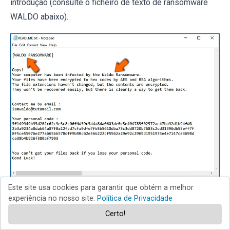
introdução (consulte o ficheiro de texto de ransomware
WALDO abaixo).
Este site usa cookies para garantir que obtém a melhor
Isso, contudo, é raro. Na maioria dos casos, as infecções
experiência no nosso site.
Política de Privacidade
de ransomware exibem mensagens mais diretas,
Certo!
simplesmente afirmando que os dados foram encriptados