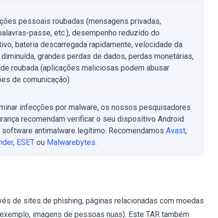
ções pessoais roubadas (mensagens privadas,
palavras-passe, etc.), desempenho reduzido do
tivo, bateria descarregada rapidamente, velocidade da
t diminuída, grandes perdas de dados, perdas monetárias,
ade roubada (aplicações maliciosas podem abusar
ões de comunicação).
iminar infecções por malware, os nossos pesquisadores
rança recomendam verificar o seu dispositivo Android
 software antimalware legítimo. Recomendamos
Avast
,
nder
,
ESET
ou
Malwarebytes
.
vés de sites de phishing, páginas relacionadas com moedas
or exemplo, imagens de pessoas nuas). Este TAR também