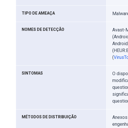
TIPO DE AMEAÇA
Malware
NOMES DE DETECÇÃO
Avast-M
(Androi
Android
(HEUR:B
(
VirusTo
SINTOMAS
O dispo
modific
questio
signifi
questio
MÉTODOS DE DISTRIBUIÇÃO
Anexos 
engenha