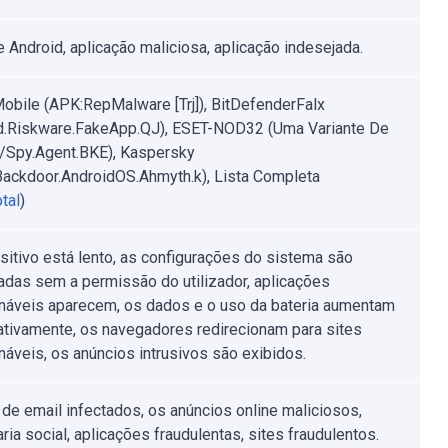
 Android, aplicação maliciosa, aplicação indesejada.
obile (APK:RepMalware [Trj]), BitDefenderFalx
d.Riskware.FakeApp.QJ), ESET-NOD32 (Uma Variante De
/Spy.Agent.BKE), Kaspersky
ackdoor.AndroidOS.Ahmyth.k), Lista Completa
tal
)
sitivo está lento, as configurações do sistema são
adas sem a permissão do utilizador, aplicações
náveis aparecem, os dados e o uso da bateria aumentam
cativamente, os navegadores redirecionam para sites
náveis, os anúncios intrusivos são exibidos.
de email infectados, os anúncios online maliciosos,
ria social, aplicações fraudulentas, sites fraudulentos.