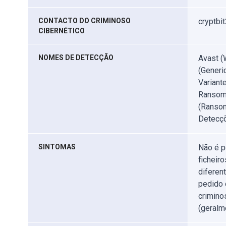
CONTACTO DO CRIMINOSO
cryptbi
CIBERNÉTICO
NOMES DE DETECÇÃO
Avast (
(Generi
Variant
Ransom.
(Ransom
Detecçõ
SINTOMAS
Não é p
ficheir
diferen
pedido 
crimino
(geralm