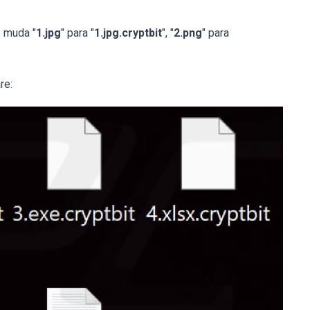
: muda "
1.jpg
" para "
1.jpg.cryptbit
", "
2.png
" para
re: