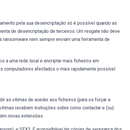
amento pela sua desencriptação só é possível quando as
menta de desencriptação de terceiros. Um resgate não deve
 dos ransomware nem sempre enviam uma ferramenta de
 a uma rede local e encriptar mais ficheiros em
os computadores afectados o mais rapidamente possível.
r as vítimas de aceder aos ficheiros (para os forçar a
vítimas recebem instruções sobre como contactar e (ou)
 têm novas extensões.
som), e SEX3. É aconselhável ter cópias de segurança dos