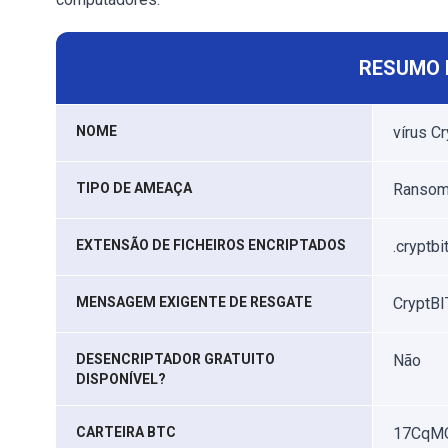
RESUMO 
NOME
vírus C
TIPO DE AMEAÇA
Ransomw
EXTENSÃO DE FICHEIROS ENCRIPTADOS
.cryptbi
MENSAGEM EXIGENTE DE RESGATE
CryptBIT
DESENCRIPTADOR GRATUITO
Não
DISPONÍVEL?
CARTEIRA BTC
17CqM