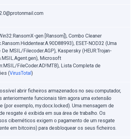
t2.0@protonmail.com
Win32:RansomX-gen [Ransom]), Combo Cleaner
c.Ransom.Hiddentear.A.90D88993), ESET-NOD32 (Uma
e De MSIL/Filecoder.AGP), Kaspersky (HEUR:Trojan-
MSIL.Agent.gen), Microsoft
:MSIL/FileCoder.AD!MTB), Lista Completa de
es (
VirusTotal
)
ossível abrir ficheiros armazenados no seu computador,
os anteriormente funcionais têm agora uma extensão
te (por exemplo, my.docx.locked). Uma mensagem de
de resgate é exibida em sua área de trabalho. Os
sos cibernéticos exigem o pagamento de um resgate
ente em bitcoins) para desbloquear os seus ficheiros.