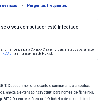
revenção
Perguntas frequentes
e se o seu computador está infectado.
ar uma licença para Combo Cleaner. 7 dias limitados para teste
or
RCS LT
, a empresa-mãe de PCRisk.
yptBIT. Descobrimo-lo enquanto examinávamos amostras
ros, anexa a extensão "
.cryptbit
" para nomes de ficheiros,
ptBIT2.0-restore-files.txt
". O ficheiro de texto deixado