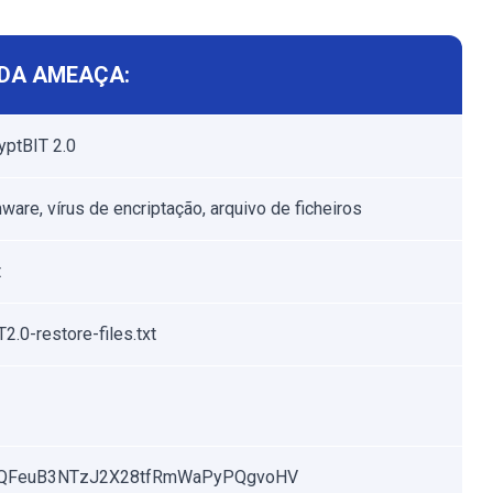
DA AMEAÇA:
ryptBIT 2.0
are, vírus de encriptação, arquivo de ficheiros
t
2.0-restore-files.txt
QFeuB3NTzJ2X28tfRmWaPyPQgvoHV