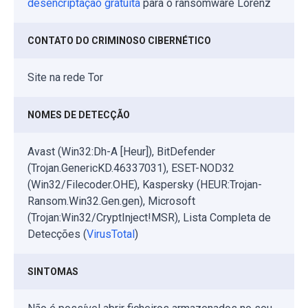
desencriptação gratuita
para o ransomware Lorenz
CONTATO DO CRIMINOSO CIBERNÉTICO
Site na rede Tor
NOMES DE DETECÇÃO
Avast (Win32:Dh-A [Heur]), BitDefender
(Trojan.GenericKD.46337031), ESET-NOD32
(Win32/Filecoder.OHE), Kaspersky (HEUR:Trojan-
Ransom.Win32.Gen.gen), Microsoft
(Trojan:Win32/CryptInject!MSR), Lista Completa de
Detecções (
VirusTotal
)
SINTOMAS