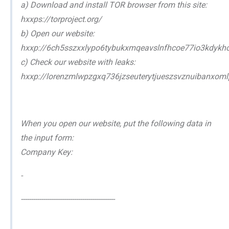
a) Download and install TOR browser from this site:
hxxps://torproject.org/
b) Open our website:
hxxp://6ch5sszxxlypo6tybukxmqeavslnfhcoe77io3kdykh
c) Check our website with leaks:
hxxp://lorenzmlwpzgxq736jzseuterytjueszsvznuibanxom
When you open our website, put the following data in
the input form:
Company Key:
-
----------------------------------------------