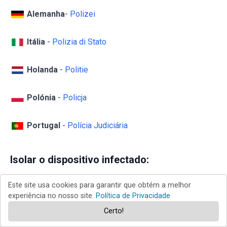
Alemanha
-
Polizei
Itália
-
Polizia di Stato
Holanda
-
Politie
Polónia
-
Policja
Portugal
-
Polícia Judiciária
Isolar o dispositivo infectado:
Este site usa cookies para garantir que obtém a melhor
Algumas infecções do tipo ransomware são projetadas
experiência no nosso site.
Política de Privacidade
para encriptar os ficheiros em dispositivos de
Certo!
armazenamento externos, infectá-los e até mesmo