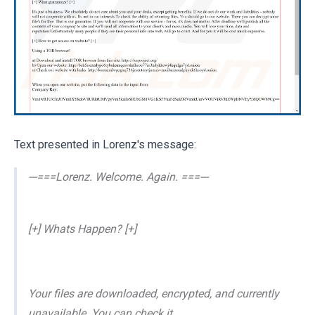
Text presented in Lorenz's message:
---===Lorenz. Welcome. Again. ===---
[+] Whats Happen? [+]
Your files are downloaded, encrypted, and currently
unavailable. You can check it.