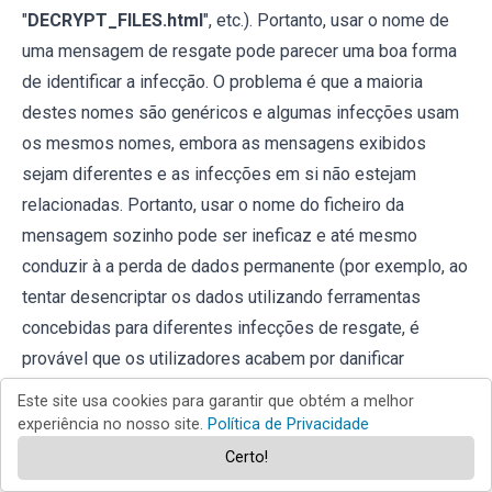
"
DECRYPT_FILES.html
", etc.). Portanto, usar o nome de
uma mensagem de resgate pode parecer uma boa forma
de identificar a infecção. O problema é que a maioria
destes nomes são genéricos e algumas infecções usam
os mesmos nomes, embora as mensagens exibidos
sejam diferentes e as infecções em si não estejam
relacionadas. Portanto, usar o nome do ficheiro da
mensagem sozinho pode ser ineficaz e até mesmo
conduzir à a perda de dados permanente (por exemplo, ao
tentar desencriptar os dados utilizando ferramentas
concebidas para diferentes infecções de resgate, é
provável que os utilizadores acabem por danificar
permanentemente os ficheiros e a desencriptação deixará
Este site usa cookies para garantir que obtém a melhor
de ser possível mesmo com a ferramenta correcta).
experiência no nosso site.
Política de Privacidade
Certo!
Outra forma de identificar uma infecção de ransomware é