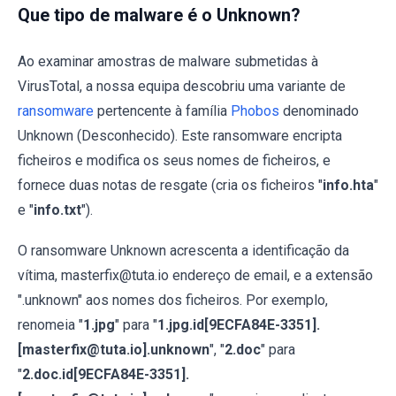
Que tipo de malware é o Unknown?
Ao examinar amostras de malware submetidas à
VirusTotal, a nossa equipa descobriu uma variante de
ransomware
pertencente à família
Phobos
denominado
Unknown (Desconhecido). Este ransomware encripta
ficheiros e modifica os seus nomes de ficheiros, e
fornece duas notas de resgate (cria os ficheiros "
info.hta
"
e "
info.txt
").
O ransomware Unknown acrescenta a identificação da
vítima, masterfix@tuta.io endereço de email, e a extensão
".unknown" aos nomes dos ficheiros. Por exemplo,
renomeia "
1.jpg
" para "
1.jpg.id[9ECFA84E-3351].
[masterfix@tuta.io].unknown
", "
2.doc
" para
"
2.doc.id[9ECFA84E-3351].