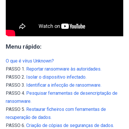
Menu rápido:
O que é vírus Unknown?
PASSO 1.
Reportar ransomware às autoridades.
PASSO 2.
Isolar o dispositivo infectado.
PASSO 3.
Identificar a infecção de ransomware.
PASSO 4.
Pesquisar ferramentas de desencriptação de
ransomware.
PASSO 5.
Restaurar ficheiros com ferramentas de
recuperação de dados.
PASSO 6.
Criação de cópias de seguranças de dados.