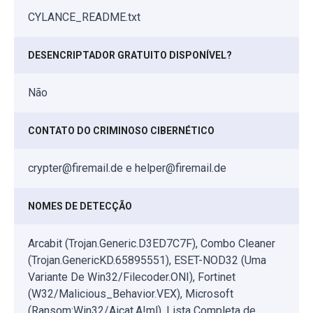
CYLANCE_README.txt
DESENCRIPTADOR GRATUITO DISPONÍVEL?
Não
CONTATO DO CRIMINOSO CIBERNÉTICO
crypter@firemail.de e helper@firemail.de
NOMES DE DETECÇÃO
Arcabit (Trojan.Generic.D3ED7C7F), Combo Cleaner
(Trojan.GenericKD.65895551), ESET-NOD32 (Uma
Variante De Win32/Filecoder.ONI), Fortinet
(W32/Malicious_Behavior.VEX), Microsoft
(Ransom:Win32/Aicat.A!ml), Lista Completa de