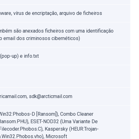
are, vírus de encriptação, arquivo de ficheiros
também são anexados ficheiros com uma identificação
 o email dos criminosos cibernéticos)
 (pop-up) e info.txt
icamail.com, sdk@arcticmail.com
Win32:Phobos-D [Ransom]), Combo Cleaner
.Ransom.PHU), ESET-NOD32 (Uma Variante De
ilecoder.Phobos.C), Kaspersky (HEUR:Trojan-
Win32.Phobos.vho), Microsoft