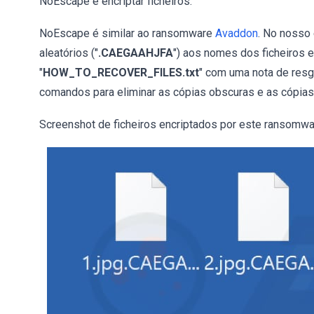
NoEscape é encriptar ficheiros.
NoEscape é similar ao ransomware
Avaddon
. No nosso
aleatórios ("
.CAEGAAHJFA
") aos nomes dos ficheiros e
"
HOW_TO_RECOVER_FILES.txt
" com uma nota de res
comandos para eliminar as cópias obscuras e as cópias
Screenshot de ficheiros encriptados por este ransomwa