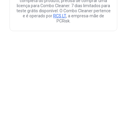
completa do produto, precisa de comprar uma
licença para Combo Cleaner. 7 dias limitados para
teste grátis disponível. O Combo Cleaner pertence
e é operado por
RCS LT
, a empresa-mãe de
PCRisk.