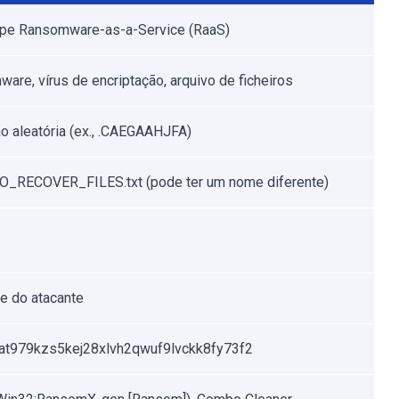
pe Ransomware-as-a-Service (RaaS)
are, vírus de encriptação, arquivo de ficheiros
o aleatória (ex., .CAEGAAHJFA)
_RECOVER_FILES.txt (pode ter um nome diferente)
 do atacante
at979kzs5kej28xlvh2qwuf9lvckk8fy73f2