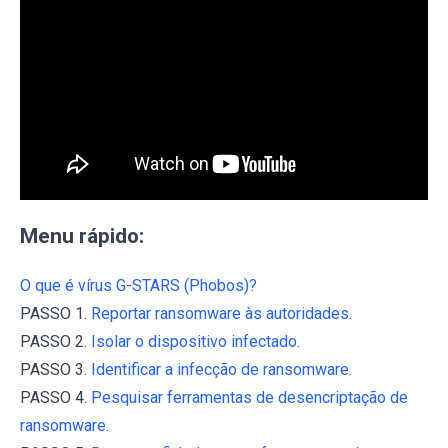
Menu rápido:
O que é vírus G-STARS (Phobos)?
PASSO 1.
Reportar ransomware às autoridades.
PASSO 2.
Isolar o dispositivo infectado.
PASSO 3.
Identificar a infecção de ransomware.
PASSO 4.
Pesquisar ferramentas de desencriptação de
ransomware.