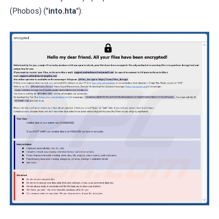
(Phobos) ("
into.hta
"):