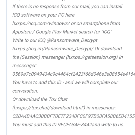
If there is no response from our mail, you can install
ICQ software on your PC here
hxxps://icq.com/windows/ or on smartphone from
Appstore / Google Play Market search for "ICQ"
Write to our ICQ @Ransomware_Decrypt
hxxps://icq.im/Ransomware_Decrypt/ Or download
the (Session) messenger (hxxps://getsession.org) in
messenger:
0569a7c0949434c9c4464cf2423f66d046e3e08654e416
You have to add this ID - and we will complete our
converstion.
Or download the Tox Chat
(hxxps://tox.chat/download.html') in messenger:
C20A4B4AC30BBF70E7F2340FC0F97B08FA58B6E04155
You must add this ID 9ECFA84E-3442and write to us.