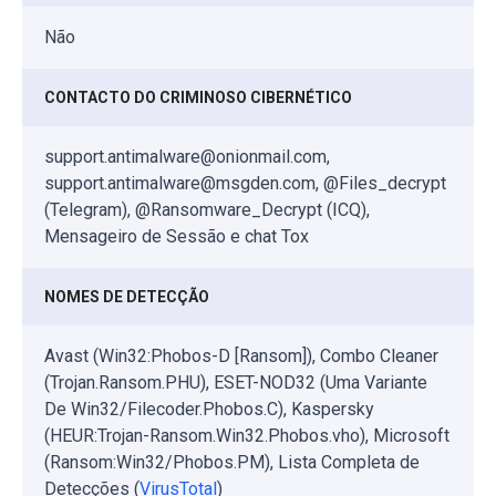
Não
CONTACTO DO CRIMINOSO CIBERNÉTICO
support.antimalware@onionmail.com,
support.antimalware@msgden.com, @Files_decrypt
(Telegram), @Ransomware_Decrypt (ICQ),
Mensageiro de Sessão e chat Tox
NOMES DE DETECÇÃO
Avast (Win32:Phobos-D [Ransom]), Combo Cleaner
(Trojan.Ransom.PHU), ESET-NOD32 (Uma Variante
De Win32/Filecoder.Phobos.C), Kaspersky
(HEUR:Trojan-Ransom.Win32.Phobos.vho), Microsoft
(Ransom:Win32/Phobos.PM), Lista Completa de
Detecções (
VirusTotal
)