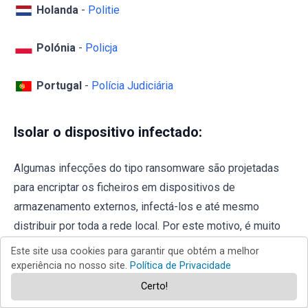
Holanda
-
Politie
Polónia
-
Policja
Portugal
-
Polícia Judiciária
Isolar o dispositivo infectado:
Algumas infecções do tipo ransomware são projetadas
para encriptar os ficheiros em dispositivos de
armazenamento externos, infectá-los e até mesmo
distribuir por toda a rede local. Por este motivo, é muito
importante isolar o dispositivo infectado (computador) o
Este site usa cookies para garantir que obtém a melhor
mais rápido possível.
experiência no nosso site.
Política de Privacidade
Certo!
PASSO 1:
Desligue-se da internet.