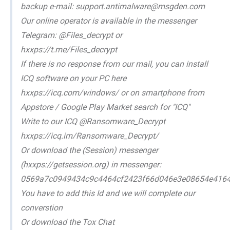
backup e-mail: support.antimalware@msgden.com
Our online operator is available in the messenger
Telegram: @Files_decrypt or
hxxps://t.me/Files_decrypt
If there is no response from our mail, you can install
ICQ software on your PC here
hxxps://icq.com/windows/ or on smartphone from
Appstore / Google Play Market search for "ICQ"
Write to our ICQ @Ransomware_Decrypt
hxxps://icq.im/Ransomware_Decrypt/
Or download the (Session) messenger
(hxxps://getsession.org) in messenger:
0569a7c0949434c9c4464cf2423f66d046e3e08654e416
You have to add this Id and we will complete our
converstion
Or download the Tox Chat