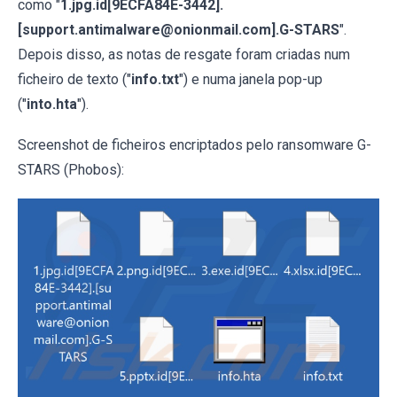
como "
1.jpg.id[9ECFA84E-3442].
[support.antimalware@onionmail.com].G-STARS
".
Depois disso, as notas de resgate foram criadas num
ficheiro de texto ("
info.txt
") e numa janela pop-up
("
into.hta
").
Screenshot de ficheiros encriptados pelo ransomware G-
STARS (Phobos):