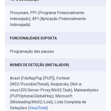
Proxyware, PPI (Programa Potencialmente
Indesejado), API (Aplicação Potencialmente
Indesejada)
FUNCIONALIDADE SUPOSTA
Programação das pausas
NOMES DE DETEÇÃO (INSTALADOR)
Avast (FileRepPup [PUP]), Fortinet
(W32/PossibleThreat), Kaspersky (Not-a-
virus:UDS:Server-Proxy.Win32.Task), Malwarebytes
(PUP.Optional.GlobalHop), Microsoft
(Misleading:Win32/Lodi), Lista Completa de
Deteções (
VirusTotal
)