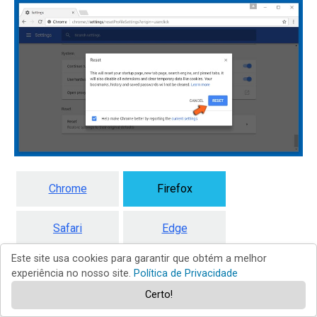
Chrome
Firefox
Safari
Edge
Este site usa cookies para garantir que obtém a melhor
experiência no nosso site.
Política de Privacidade
Remova os plugins maliciosos do
Certo!