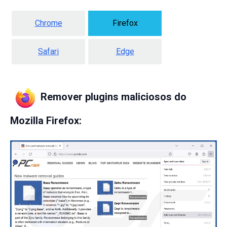
Chrome
Firefox
Safari
Edge
Remover plugins maliciosos do
Mozilla Firefox: