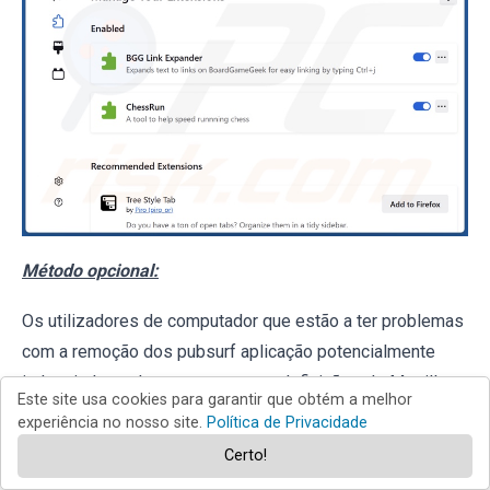
Método opcional:
Os utilizadores de computador que estão a ter problemas
com a remoção dos pubsurf aplicação potencialmente
indesejada, podem repor as suas definições do Mozilla
Este site usa cookies para garantir que obtém a melhor
Firefox. Abra o
Mozilla Firefox
, no canto superior direito
experiência no nosso site.
Política de Privacidade
Certo!
da janela principal clique no menu
Firefox
, na caixa