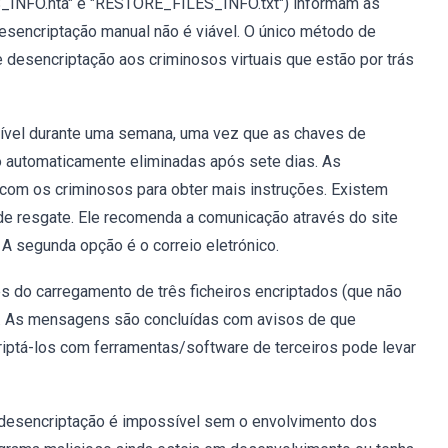
INFO.hta" e "RESTORE_FILES_INFO.txt") informam as
esencriptação manual não é viável. O único método de
 desencriptação aos criminosos virtuais que estão por trás
ível durante uma semana, uma vez que as chaves de
o automaticamente eliminadas após sete dias. As
com os criminosos para obter mais instruções. Existem
 resgate. Ele recomenda a comunicação através do site
 A segunda opção é o correio eletrónico.
s do carregamento de três ficheiros encriptados (que não
a. As mensagens são concluídas com avisos de que
iptá-los com ferramentas/software de terceiros pode levar
 desencriptação é impossível sem o envolvimento dos