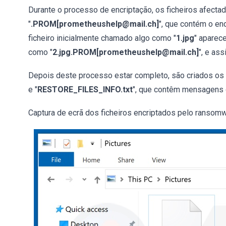
Durante o processo de encriptação, os ficheiros afect
"
.PROM[prometheushelp@mail.ch]
", que contém o en
ficheiro inicialmente chamado algo como "
1.jpg
" aparec
como "
2.jpg.PROM[prometheushelp@mail.ch]
", e ass
Depois deste processo estar completo, são criados os f
e "
RESTORE_FILES_INFO.txt
", que contêm mensagens d
Captura de ecrã dos ficheiros encriptados pelo ranso