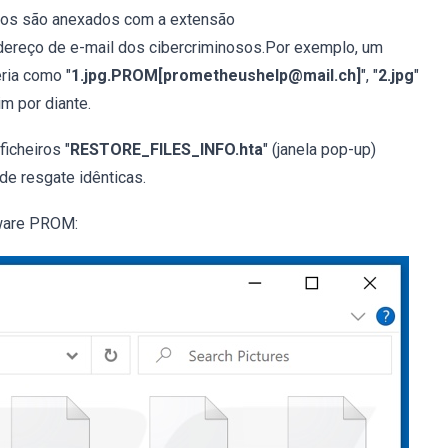
ados são anexados com a extensão
dereço de e-mail dos cibercriminosos.Por exemplo, um
eria como "
1.jpg.PROM[prometheushelp@mail.ch]
", "
2.jpg
"
im por diante.
icheiros "
RESTORE_FILES_INFO.hta
" (janela pop-up)
e resgate idênticas.
mware PROM: