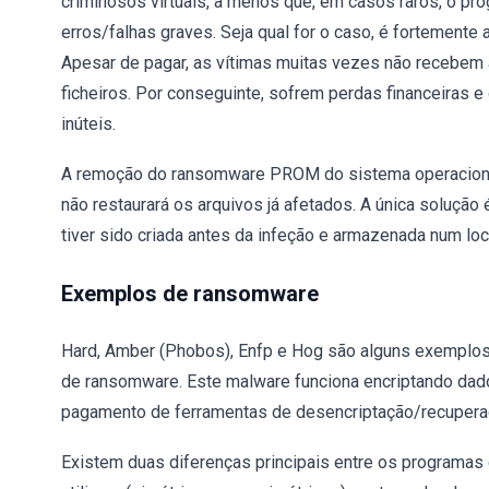
criminosos virtuais, a menos que, em casos raros, o p
erros/falhas graves. Seja qual for o caso, é fortemente
Apesar de pagar, as vítimas muitas vezes não recebem
ficheiros. Por conseguinte, sofrem perdas financeiras
inúteis.
A remoção do ransomware PROM do sistema operacional i
não restaurará os arquivos já afetados. A única solução 
tiver sido criada antes da infeção e armazenada num loc
Exemplos de ransomware
Hard, Amber (Phobos), Enfp e Hog são alguns exemplos 
de ransomware. Este malware funciona encriptando dado
pagamento de ferramentas de desencriptação/recupera
Existem duas diferenças principais entre os programas 