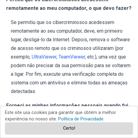
remotamente ao meu computador, o que devo fazer?
Se permitiu que os cibercriminosos acedessem
remotamente ao seu computador, deve, em primeiro
lugar, desligá-lo da Internet. Depois, remova o software
de acesso remoto que os criminosos utilizaram (por
exemplo,
UltraViewer
,
TeamViewer
, etc.), uma vez que
podem não precisar da sua permissão para se voltarem
a ligar. Por fim, execute uma verificação completa do
sistema com um antivírus e elimine todas as ameaças
detectadas.
Forneci as minhas informações pessoais quando fui
Este site usa cookies para garantir que obtém a melhor
enganado por um pop-up fraudulento, o que devo
experiência no nosso site.
Política de Privacidade
fazer?
Certo!
Se forneceu as suas credenciais de início de sessão,