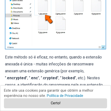
Este método só é eficaz, no entanto, quando a extensão
anexada é única - muitas infecções de ransomware
anexam uma extensão genérica (por exemplo,
".
encrypted
", ".
enc
", ".
crypted
", ".
locked
", etc.). Nestes
casos, a identificação do ransomware pela sua extensão
Este site usa cookies para garantir que obtém a melhor
anexada torna-se impossível.
experiência no nosso site.
Política de Privacidade
Uma das formas mais fáceis e rápidas de identificar uma
Certo!
infecção de ransomware é usar o
site ID