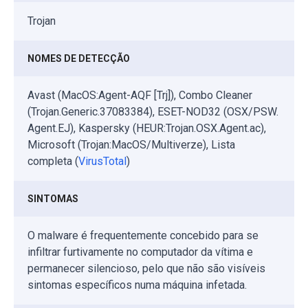
Trojan
NOMES DE DETECÇÃO
Avast (MacOS:Agent-AQF [Trj]), Combo Cleaner
(Trojan.Generic.37083384), ESET-NOD32 (OSX/PSW.
Agent.EJ), Kaspersky (HEUR:Trojan.OSX.Agent.ac),
Microsoft (Trojan:MacOS/Multiverze), Lista
completa (
VirusTotal
)
SINTOMAS
O malware é frequentemente concebido para se
infiltrar furtivamente no computador da vítima e
permanecer silencioso, pelo que não são visíveis
sintomas específicos numa máquina infetada.