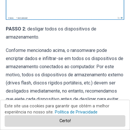
PASSO 2:
desligar todos os dispositivos de
armazenamento.
Conforme mencionado acima, o ransomware pode
encriptar dados e infiltrar-se em todos os dispositivos de
armazenamento conectados ao computador. Por este
motivo, todos os dispositivos de armazenamento externo
(drives flash, discos rígidos portáteis, etc.) devem ser
desligados imediatamente, no entanto, recomendamos
que ejete cada dispositivo antes de desligar para evitar
Este site usa cookies para garantir que obtém a melhor
corrupção de dados:
experiência no nosso site.
Política de Privacidade
Navegue até "
O Meu Computador
", clique com o botão
Certo!
direito em cada dispositivo desligado e selecione